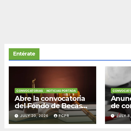
Entérate
CONVOCATORIAS
NOTICIAS PORTADA
CONVOCATO
Abre la convocatoria
Anunc
del Fondo de Becas
de co
McConnell
becas
JULY 20, 2026
FCPR
JULY 8
Valdés/Antonio
Padre
Escudero Viera para
Hendr