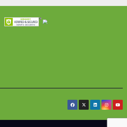
ra
seguridad
res y
alimentaria
iles