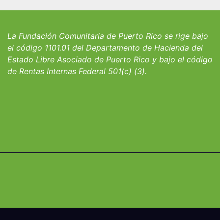
iantes del
convocatoria pa
io San Ignacio
fortalecer hoga
albergues infant
La Fundación Comunitaria de Puerto Rico se rige bajo
el código 1101.01 del Departamento de Hacienda del
Estado Libre Asociado de Puerto Rico y bajo el código
de Rentas Internas Federal 501(c) (3).