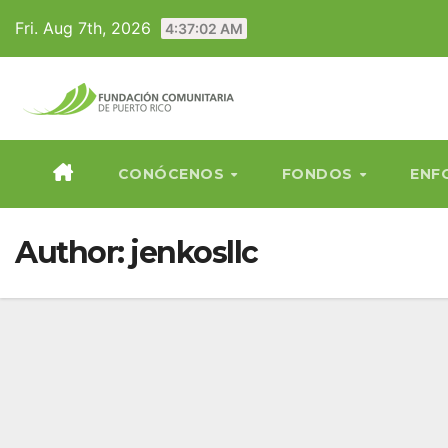
Skip
Fri. Aug 7th, 2026
4:37:02 AM
to
content
CONÓCENOS
FONDOS
ENF
Author:
jenkosllc