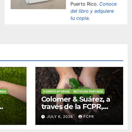
Puerto Rico.
Conoce
del libro y adquiere
tu copia.
TADA
CONVOCATORIAS
NOTICIAS PORTADA
Colomer & Suárez, a
través de la FCPR,
abre convocatoria
JULY 6, 2026
FCPR
para apoyar
ian
proyectos de