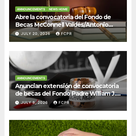
ANNOUNCEMENTS
NEWS HOME
Abre la convocatoria del Fondo de
Becas McConnell Valdés/Antonio
Escudero Viera para estudiantes de
JULY 20, 2026
FCPR
Derecho en Puerto Rico
ANNOUNCEMENTS
Anuncian extensión de convocatoria
de becas del Fondo Padre William J.
Hendricks, SJ para estudiantes del
JULY 8, 2026
FCPR
Colegio San Ignacio