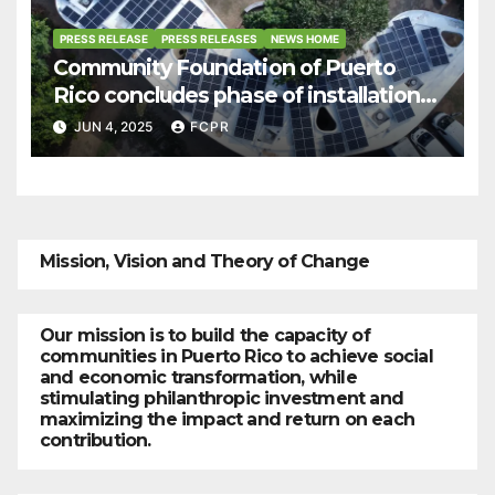
PRESS RELEASE
PRESS RELEASES
NEWS HOME
Community Foundation of Puerto
Rico concludes phase of installation
of solar systems in Culebra
JUN 4, 2025
FCPR
businesses
Mission, Vision and Theory of Change
Our mission is to build the capacity of
communities in Puerto Rico to achieve social
and economic transformation, while
stimulating philanthropic investment and
maximizing the impact and return on each
contribution.