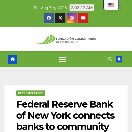
Skip
7:03:18 AM
Fri. Aug 7th, 2026
to
content
PRESS RELEASES
Federal Reserve Bank
of New York connects
banks to community