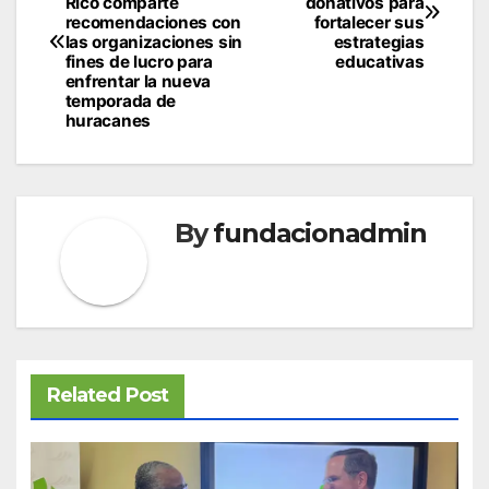
navigation
Rico comparte
donativos para
recomendaciones con
fortalecer sus
las organizaciones sin
estrategias
fines de lucro para
educativas
enfrentar la nueva
temporada de
huracanes
By
fundacionadmin
Related Post