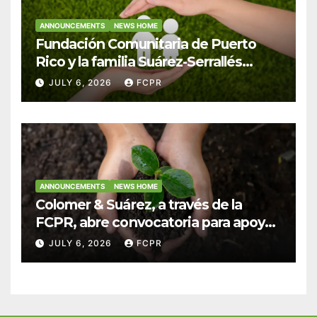
ANNOUNCEMENTS
NEWS HOME
Fundación Comunitaria de Puerto
Rico y la familia Suárez-Serrallés
anuncian convocatoria para
JULY 6, 2026
FCPR
fortalecer hogares y albergues
infantiles
ANNOUNCEMENTS
NEWS HOME
Colomer & Suárez, a través de la
FCPR, abre convocatoria para apoyar
proyectos de seguridad alimentaria
JULY 6, 2026
FCPR