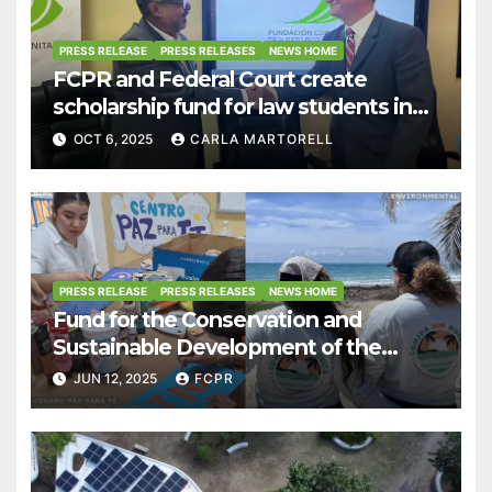
PRESS RELEASE
PRESS RELEASES
NEWS HOME
FCPR and Federal Court create
scholarship fund for law students in
Puerto Rico
OCT 6, 2025
CARLA MARTORELL
PRESS RELEASE
PRESS RELEASES
NEWS HOME
Fund for the Conservation and
Sustainable Development of the
Puerto Rico Model Forest supports
JUN 12, 2025
FCPR
initiatives that promote a green
economy.