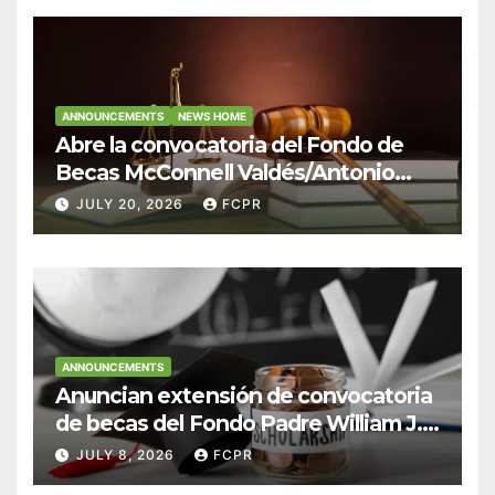
ANNOUNCEMENTS
NEWS HOME
Abre la convocatoria del Fondo de
Becas McConnell Valdés/Antonio
Escudero Viera para estudiantes de
JULY 20, 2026
FCPR
Derecho en Puerto Rico
ANNOUNCEMENTS
Anuncian extensión de convocatoria
de becas del Fondo Padre William J.
Hendricks, SJ para estudiantes del
JULY 8, 2026
FCPR
Colegio San Ignacio