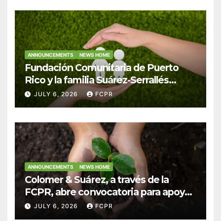
ANNOUNCEMENTS
NEWS HOME
Fundación Comunitaria de Puerto
Rico y la familia Suárez-Serrallés
anuncian convocatoria para
JULY 6, 2026
FCPR
fortalecer hogares y albergues
infantiles
ANNOUNCEMENTS
NEWS HOME
Colomer & Suárez, a través de la
FCPR, abre convocatoria para apoyar
proyectos de seguridad alimentaria
JULY 6, 2026
FCPR