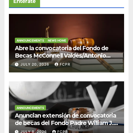
Entérate
ANNOUNCEMENTS
NEWS HOME
Abre la convocatoria del Fondo de
Becas McConnell Valdés/Antonio
Escudero Viera para estudiantes de
JULY 20, 2026
FCPR
Derecho en Puerto Rico
ANNOUNCEMENTS
Anuncian extensión de convocatoria
de becas del Fondo Padre William J.
Hendricks, SJ para estudiantes del
JULY 8, 2026
FCPR