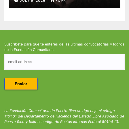
JULY 6, 2026
FCPR
Suscríbete para que te enteres de las últimas convocatorias y logros
de la Fundación Comunitaria.
La Fundación Comunitaria de Puerto Rico se rige bajo el código
1101.01 del Departamento de Hacienda del Estado Libre Asociado de
Puerto Rico y bajo el código de Rentas Internas Federal 501(c) (3).