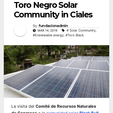
Toro Negro Solar
Community in Ciales
By
fundacionadmin
MAR 14, 2019
# Solar Community
,
#Erenewable energy
,
#Toro Black
La visita del
Comité de Recursos Naturales
de Congreso
a la
comunidad solar
Black Bull
,