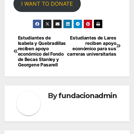
I WANT TO DONATE
Post
Estudiantes de
Estudiantes de Lares
Isabela y Quebradillas
reciben apoyo
navigation
reciben apoyo
económico para sus
económico del Fondo
carreras universitarias
de Becas Stanley y
Georgene Pasarell
By
fundacionadmin