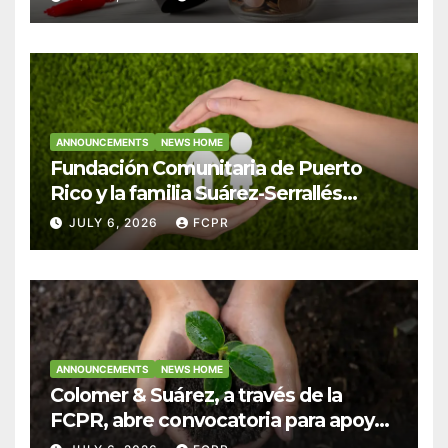
Colegio San Ignacio
ANNOUNCEMENTS
NEWS HOME
Fundación Comunitaria de Puerto
Rico y la familia Suárez-Serrallés
anuncian convocatoria para
JULY 6, 2026
FCPR
fortalecer hogares y albergues
infantiles
ANNOUNCEMENTS
NEWS HOME
Colomer & Suárez, a través de la
FCPR, abre convocatoria para apoyar
proyectos de seguridad alimentaria