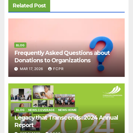
Related Post
BLOG
Frequently Asked Questions about
Donations to Organizations
MAR 17, 2026
FCPR
BLOG
NEWS COVERAGE
NEWS HOME
Legacy that Transcends: 2024 Annual
Report