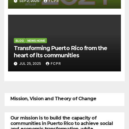
SEP 2, 2025
FCPR
BLOG
NEWS HOME
Transforming Puerto Rico from the
heart of its communities
JUL 25, 2025
FCPR
Mission, Vision and Theory of Change
Our mission is to build the capacity of
communities in Puerto Rico to achieve social
and economic transformation, while