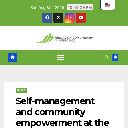
Skip
10:40:30 PM
Sat. Aug 8th, 2026
to
content
BLOG
Self-management
and community
empowerment at the