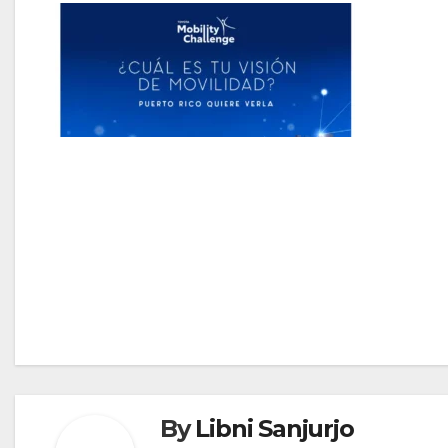
Navegación
de
entradas
By
Libni Sanjurjo