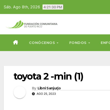
Skip
Sáb. Ago 8th, 2026
4:21:31 PM
to
content
CONÓCENOS
FONDOS
ENF
toyota 2 -min (1)
By
Libni Sanjurjo
AGO 25, 2023