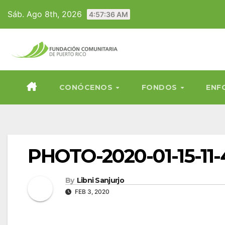
Skip
Sáb. Ago 8th, 2026
4:57:36 AM
to
content
CONÓCENOS
FONDOS
ENF
PHOTO-2020-01-15-11-
By
Libni Sanjurjo
FEB 3, 2020