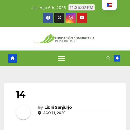
Skip
11:35:08 PM
Jue. Ago 6th, 2026
to
content
14
By
Libni Sanjurjo
AGO 11, 2020