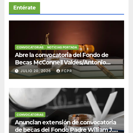
Entérate
CONVOCATORIAS
NOTICIAS PORTADA
Abre la convocatoria del Fondo de
Becas McConnell Valdés/Antonio
Escudero Viera para estudiantes de
JULIO 20, 2026
FCPR
Derecho en Puerto Rico
CONVOCATORIAS
Anuncian extensión de convocatoria
de becas del Fondo Padre William J.