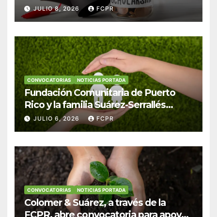
Hendricks, SJ para estudiantes del
JULIO 8, 2026
FCPR
Colegio San Ignacio
CONVOCATORIAS
NOTICIAS PORTADA
Fundación Comunitaria de Puerto
Rico y la familia Suárez-Serrallés
anuncian convocatoria para
JULIO 6, 2026
FCPR
fortalecer hogares y albergues
infantiles
CONVOCATORIAS
NOTICIAS PORTADA
Colomer & Suárez, a través de la
FCPR, abre convocatoria para apoyar