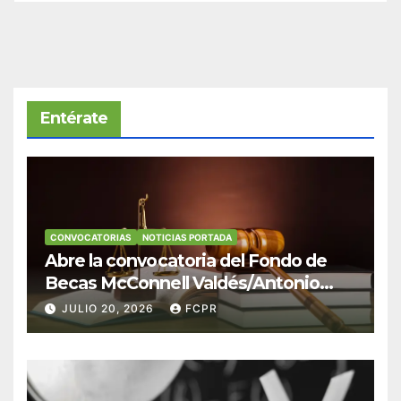
Entérate
CONVOCATORIAS
NOTICIAS PORTADA
Abre la convocatoria del Fondo de
Becas McConnell Valdés/Antonio
Escudero Viera para estudiantes de
JULIO 20, 2026
FCPR
Derecho en Puerto Rico