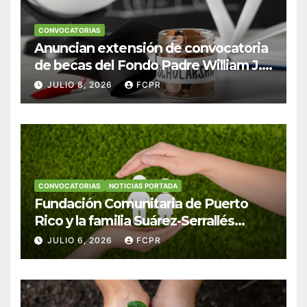
CONVOCATORIAS
Anuncian extensión de convocatoria
de becas del Fondo Padre William J.
Hendricks, SJ para estudiantes del
JULIO 8, 2026
FCPR
Colegio San Ignacio
CONVOCATORIAS
NOTICIAS PORTADA
Fundación Comunitaria de Puerto
Rico y la familia Suárez-Serrallés
anuncian convocatoria para
JULIO 6, 2026
FCPR
fortalecer hogares y albergues
infantiles