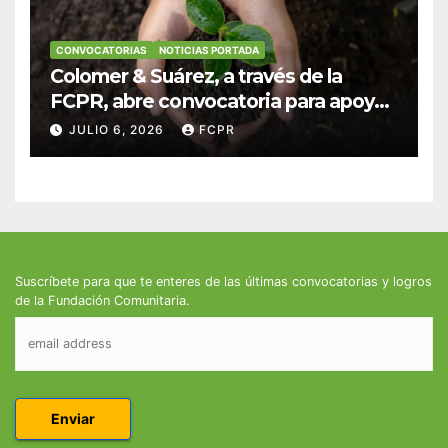
CONVOCATORIAS
NOTICIAS PORTADA
Colomer & Suárez, a través de la
FCPR, abre convocatoria para apoyar
proyectos de seguridad alimentaria
JULIO 6, 2026
FCPR
Suscríbete para que te enteres de las últimas convocatorias y logros
de la Fundación Comunitaria.