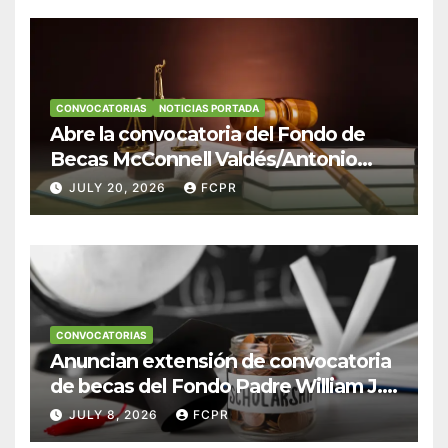
CONVOCATORIAS
NOTICIAS PORTADA
Abre la convocatoria del Fondo de
Becas McConnell Valdés/Antonio
Escudero Viera para estudiantes de
JULY 20, 2026
FCPR
Derecho en Puerto Rico
CONVOCATORIAS
Anuncian extensión de convocatoria
de becas del Fondo Padre William J.
Hendricks, SJ para estudiantes del
JULY 8, 2026
FCPR
Colegio San Ignacio