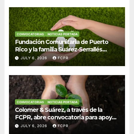
CONVOCATORIAS
NOTICIAS PORTADA
Fundación Comunitaria de Puerto
Rico y la familia Suárez-Serrallés
anuncian convocatoria para
JULY 6, 2026
FCPR
fortalecer hogares y albergues
infantiles
CONVOCATORIAS
NOTICIAS PORTADA
Colomer & Suárez, a través de la
FCPR, abre convocatoria para apoyar
proyectos de seguridad alimentaria
JULY 6, 2026
FCPR