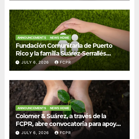
ANNOUNCEMENTS
NEWS HOME
Fundación Comunitaria de Puerto
Rico y la familia Suárez-Serrallés
anuncian convocatoria para
JULY 6, 2026
FCPR
fortalecer hogares y albergues
infantiles
ANNOUNCEMENTS
NEWS HOME
Colomer & Suárez, a través de la
FCPR, abre convocatoria para apoyar
proyectos de seguridad alimentaria
JULY 6, 2026
FCPR