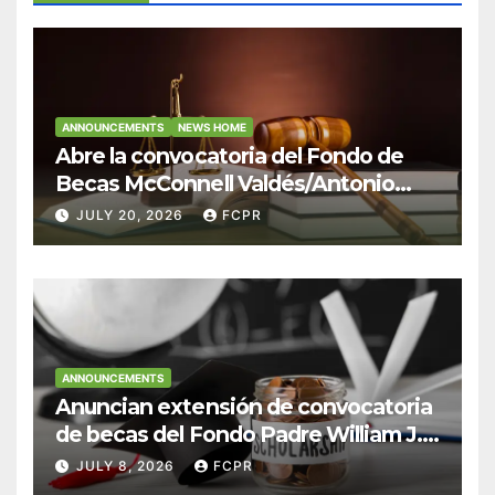
ANNOUNCEMENTS
NEWS HOME
Abre la convocatoria del Fondo de
Becas McConnell Valdés/Antonio
Escudero Viera para estudiantes de
JULY 20, 2026
FCPR
Derecho en Puerto Rico
ANNOUNCEMENTS
Anuncian extensión de convocatoria
de becas del Fondo Padre William J.
Hendricks, SJ para estudiantes del
JULY 8, 2026
FCPR
Colegio San Ignacio