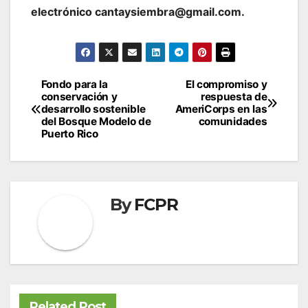
electrónico cantaysiembra@gmail.com.
Post
Fondo para la
El compromiso y
conservación y
respuesta de
navigation
desarrollo sostenible
AmeriCorps en las
del Bosque Modelo de
comunidades
Puerto Rico
By
FCPR
Related Post