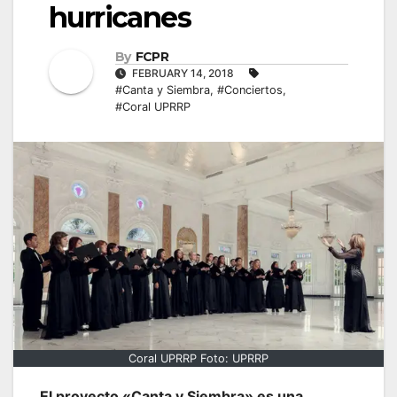
hurricanes
By
FCPR
FEBRUARY 14, 2018
#Canta y Siembra
,
#Conciertos
,
#Coral UPRRP
Coral UPRRP Foto: UPRRP
El proyecto «Canta y Siembra» es una