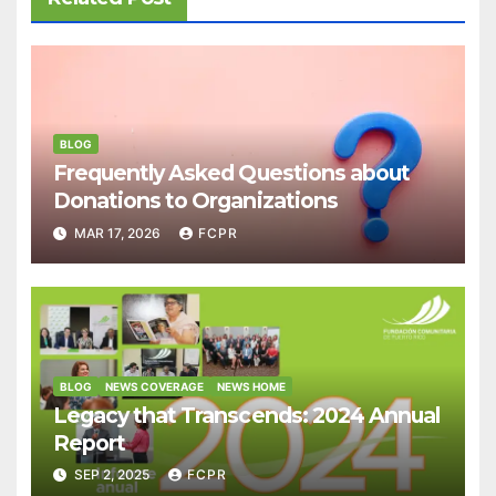
BLOG
Frequently Asked Questions about
Donations to Organizations
MAR 17, 2026
FCPR
BLOG
NEWS COVERAGE
NEWS HOME
Legacy that Transcends: 2024 Annual
Report
SEP 2, 2025
FCPR