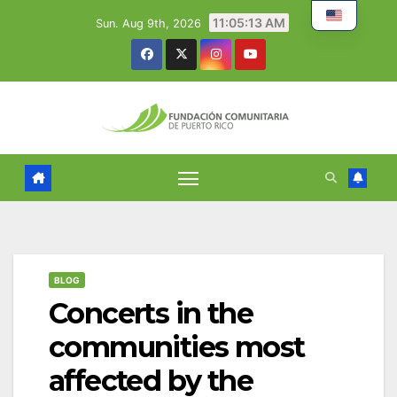
Skip
11:05:13 AM
Sun. Aug 9th, 2026
to
content
BLOG
Concerts in the
communities most
affected by the