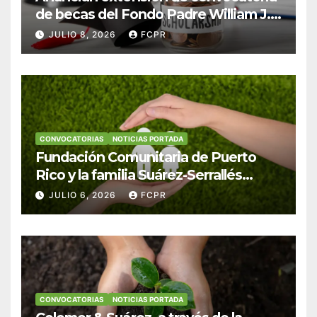
de becas del Fondo Padre William J.
Hendricks, SJ para estudiantes del
JULIO 8, 2026
FCPR
Colegio San Ignacio
CONVOCATORIAS
NOTICIAS PORTADA
Fundación Comunitaria de Puerto
Rico y la familia Suárez-Serrallés
anuncian convocatoria para
JULIO 6, 2026
FCPR
fortalecer hogares y albergues
infantiles
CONVOCATORIAS
NOTICIAS PORTADA