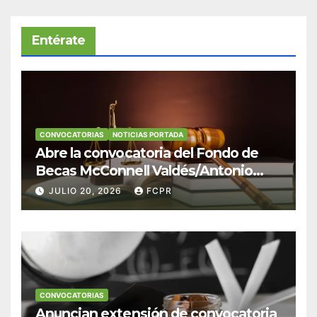
Entérate
CONVOCATORIAS
NOTICIAS PORTADA
Abre la convocatoria del Fondo de
Becas McConnell Valdés/Antonio
Escudero Viera para estudiantes de
JULIO 20, 2026
FCPR
Derecho en Puerto Rico
CONVOCATORIAS
Anuncian extensión de convocatoria