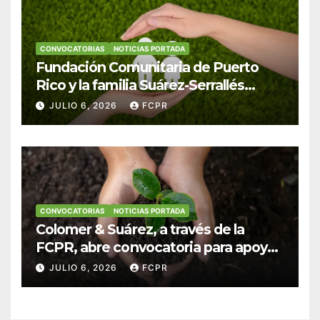
CONVOCATORIAS
NOTICIAS PORTADA
Fundación Comunitaria de Puerto
Rico y la familia Suárez-Serrallés
anuncian convocatoria para
JULIO 6, 2026
FCPR
fortalecer hogares y albergues
infantiles
CONVOCATORIAS
NOTICIAS PORTADA
Colomer & Suárez, a través de la
FCPR, abre convocatoria para apoyar
proyectos de seguridad alimentaria
JULIO 6, 2026
FCPR