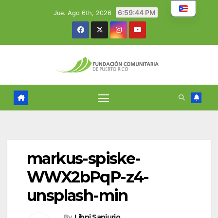
Skip
6:59:44 PM
Jue. Ago 6th, 2026
to
content
markus-spiske-
WWX2bPqP-z4-
unsplash-min
By
Libni Sanjurjo