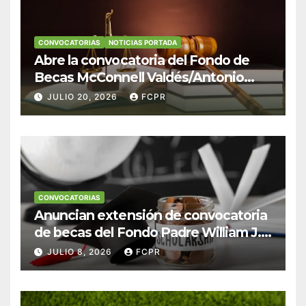
CONVOCATORIAS
NOTICIAS PORTADA
Abre la convocatoria del Fondo de
Becas McConnell Valdés/Antonio
Escudero Viera para estudiantes de
JULIO 20, 2026
FCPR
Derecho en Puerto Rico
CONVOCATORIAS
Anuncian extensión de convocatoria
de becas del Fondo Padre William J.
Hendricks, SJ para estudiantes del
JULIO 8, 2026
FCPR
Colegio San Ignacio