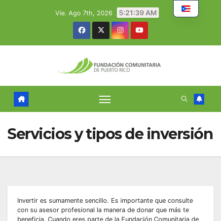
Skip
5:21:40 AM
Vie. Ago 7th, 2026
to
content
Servicios y tipos de inversión
Invertir es sumamente sencillo. Es importante que consulte
con su asesor profesional la manera de donar que más te
beneficia. Cuando eres parte de la Fundación Comunitaria de