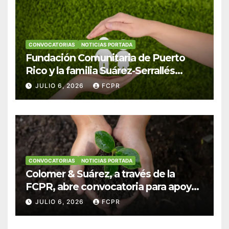
CONVOCATORIAS
NOTICIAS PORTADA
Fundación Comunitaria de Puerto
Rico y la familia Suárez-Serrallés
anuncian convocatoria para
JULIO 6, 2026
FCPR
fortalecer hogares y albergues
infantiles
CONVOCATORIAS
NOTICIAS PORTADA
Colomer & Suárez, a través de la
FCPR, abre convocatoria para apoyar
proyectos de seguridad alimentaria
JULIO 6, 2026
FCPR