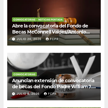
CONVOCATORIAS
NOTICIAS PORTADA
Abre la convocatoria del Fondo de
Becas McConnell Valdés/Antonio
Escudero Viera para estudiantes de
JULIO 20, 2026
FCPR
Derecho en Puerto Rico
CONVOCATORIAS
Anuncian extensión de convocatoria
de becas del Fondo Padre William J.
Hendricks, SJ para estudiantes del
JULIO 8, 2026
FCPR
Colegio San Ignacio