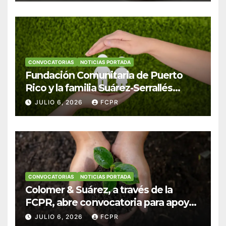
CONVOCATORIAS
NOTICIAS PORTADA
Fundación Comunitaria de Puerto
Rico y la familia Suárez-Serrallés
anuncian convocatoria para
JULIO 6, 2026
FCPR
fortalecer hogares y albergues
infantiles
CONVOCATORIAS
NOTICIAS PORTADA
Colomer & Suárez, a través de la
FCPR, abre convocatoria para apoyar
proyectos de seguridad alimentaria
JULIO 6, 2026
FCPR