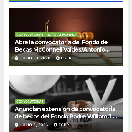
CONVOCATORIAS
NOTICIAS PORTADA
Abre la convocatoria del Fondo de
Becas McConnell Valdés/Antonio
Escudero Viera para estudiantes de
JULIO 20, 2026
FCPR
Derecho en Puerto Rico
CONVOCATORIAS
Anuncian extensión de convocatoria
de becas del Fondo Padre William J.
Hendricks, SJ para estudiantes del
JULIO 8, 2026
FCPR
Colegio San Ignacio