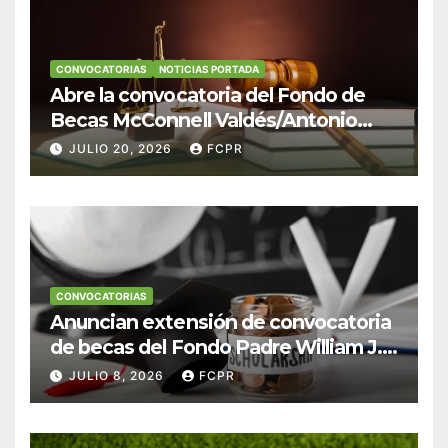
CONVOCATORIAS
NOTICIAS PORTADA
Abre la convocatoria del Fondo de
Becas McConnell Valdés/Antonio
Escudero Viera para estudiantes de
JULIO 20, 2026
FCPR
Derecho en Puerto Rico
CONVOCATORIAS
Anuncian extensión de convocatoria
de becas del Fondo Padre William J.
Hendricks, SJ para estudiantes del
JULIO 8, 2026
FCPR
Colegio San Ignacio