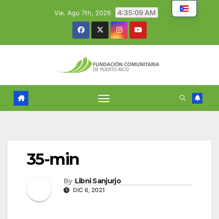
Skip
4:35:10 AM
Vie. Ago 7th, 2026
to
content
35-min
By
Libni Sanjurjo
DIC 6, 2021