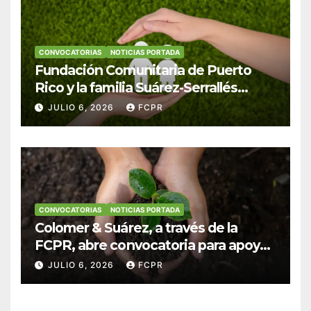
CONVOCATORIAS
NOTICIAS PORTADA
Fundación Comunitaria de Puerto
Rico y la familia Suárez-Serrallés
anuncian convocatoria para
JULIO 6, 2026
FCPR
fortalecer hogares y albergues
infantiles
CONVOCATORIAS
NOTICIAS PORTADA
Colomer & Suárez, a través de la
FCPR, abre convocatoria para apoyar
proyectos de seguridad alimentaria
JULIO 6, 2026
FCPR