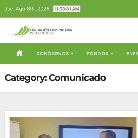
Skip
Jue. Ago 6th, 2026
11:58:03 AM
to
content
CONÓCENOS
FONDOS
ENF
Category:
Comunicado