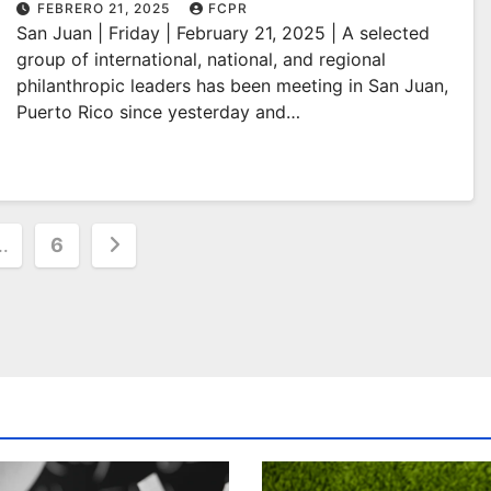
in the Americas
FEBRERO 21, 2025
FCPR
San Juan | Friday | February 21, 2025 | A selected
group of international, national, and regional
philanthropic leaders has been meeting in San Juan,
Puerto Rico since yesterday and…
…
6
ion