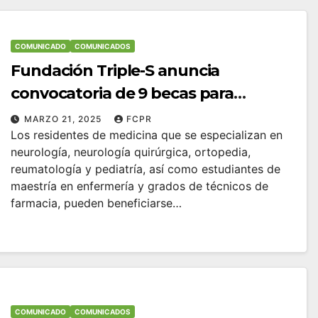
COMUNICADO
COMUNICADOS
Fundación Triple-S anuncia
convocatoria de 9 becas para
fortalecer la industria de la salud en
MARZO 21, 2025
FCPR
Los residentes de medicina que se especializan en
Puerto Rico
neurología, neurología quirúrgica, ortopedia,
reumatología y pediatría, así como estudiantes de
maestría en enfermería y grados de técnicos de
farmacia, pueden beneficiarse…
COMUNICADO
COMUNICADOS