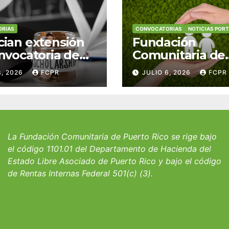
RIAS
CONVOCATORIAS
NOTICIAS POR
ian extensión
Fundación
nvocatoria de
Comunitaria de
 del Fondo
Puerto Rico y la
8, 2026
FCPR
JULIO 6, 2026
FCPR
 William J.
familia Suárez-
icks, SJ para
Serrallés anunc
iantes del
convocatoria pa
io San Ignacio
fortalecer hoga
albergues infant
La Fundación Comunitaria de Puerto Rico se rige bajo
el código 1101.01 del Departamento de Hacienda del
Estado Libre Asociado de Puerto Rico y bajo el código
de Rentas Internas Federal 501(c) (3).