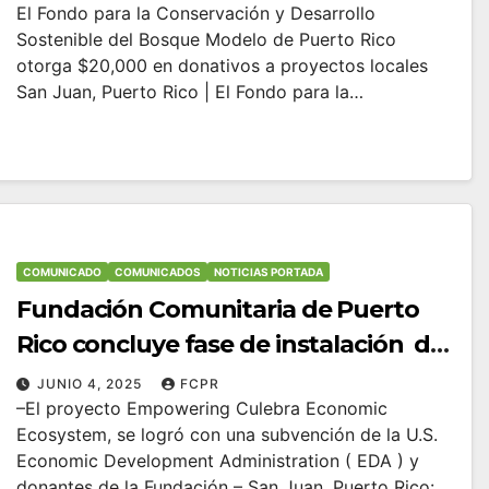
El Fondo para la Conservación y Desarrollo
iniciativas impulsadoras hacia una
Sostenible del Bosque Modelo de Puerto Rico
economía verde
otorga $20,000 en donativos a proyectos locales
San Juan, Puerto Rico | El Fondo para la…
COMUNICADO
COMUNICADOS
NOTICIAS PORTADA
Fundación Comunitaria de Puerto
Rico concluye fase de instalación de
sistemas solares en negocios de
JUNIO 4, 2025
FCPR
–El proyecto Empowering Culebra Economic
Culebra
Ecosystem, se logró con una subvención de la U.S.
Economic Development Administration ( EDA ) y
donantes de la Fundación – San Juan, Puerto Rico:…