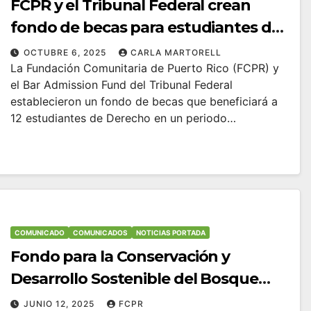
FCPR y el Tribunal Federal crean
fondo de becas para estudiantes de
Derecho en Puerto Rico
OCTUBRE 6, 2025
CARLA MARTORELL
La Fundación Comunitaria de Puerto Rico (FCPR) y
el Bar Admission Fund del Tribunal Federal
establecieron un fondo de becas que beneficiará a
12 estudiantes de Derecho en un periodo…
COMUNICADO
COMUNICADOS
NOTICIAS PORTADA
Fondo para la Conservación y
Desarrollo Sostenible del Bosque
Modelo de Puerto Rico apoya
JUNIO 12, 2025
FCPR