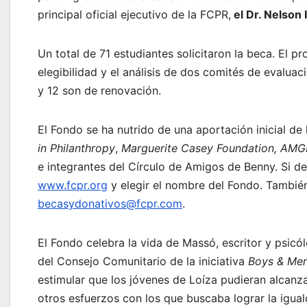
principal oficial ejecutivo de la FCPR,
el Dr. Nelson 
Un total de 71 estudiantes solicitaron la beca. El p
elegibilidad y el análisis de dos comités de evalua
y 12 son de renovación.
El Fondo se ha nutrido de una aportación inicial de
in Philanthropy
,
Marguerite Casey Foundation, AMGE
e integrantes del Círculo de Amigos de Benny. Si d
www.fcpr.org
y elegir el nombre del Fondo. También
becasydonativos@fcpr.com
.
El Fondo celebra la vida de Massó, escritor y psicó
del Consejo Comunitario de la iniciativa
Boys & Men
estimular que los jóvenes de Loíza pudieran alcanz
otros esfuerzos con los que buscaba lograr la igua