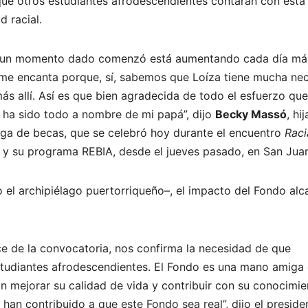
 que otros estudiantes afrodescendientes contaran con esta
 racial.
en un momento dado comenzó está aumentando cada día más
a me encanta porque, sí, sabemos que Loíza tiene mucha ne
ás allí. Así es que bien agradecida de todo el esfuerzo que
 ha sido todo a nombre de mi papá”, dijo
Becky Massó
, hi
ga de becas, que se celebró hoy durante el encuentro
Raci
y su programa REBIA, desde el jueves pasado, en San Juan
 el archipiélago puertorriqueño–, el impacto del Fondo alc
e de la convocatoria, nos confirma la necesidad de que
tudiantes afrodescendientes. El Fondo es una mano amiga 
 mejorar su calidad de vida y contribuir con su conocimie
an contribuido a que este Fondo sea real”, dijo el preside