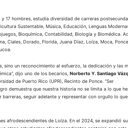
y 17 hombres, estudia diversidad de carreras postsecundar
gricultura Sustentable, Música, Educación, Lenguas Moderna
eojuegos, Bioquímica, Contabilidad, Biología y Biomédica. 
a, Ciales, Dorado, Florida, Juana Díaz, Loíza, Moca, Ponce
abucoa.
 sino un reconocimiento al esfuerzo, la dedicación y las 
mica”, dijo uno de los becarios,
Norberto Y. Santiago Váz
ersidad de Puerto Rico (UPR), Recinto de Ponce. “Ser
ogro demuestra que nuestra historia no se limita a lo que 
 barreras, seguir adelante y representar con orgullo lo qu
es afrodescendientes de Loíza. En el 2024, se expandió su