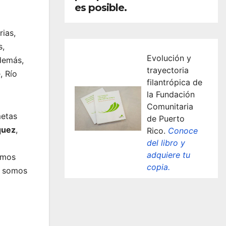
es posible.
ias,
s,
Evolución y
Además,
trayectoria
, Río
filantrópica de
la Fundación
Comunitaria
metas
de Puerto
quez
,
Rico.
Conoce
del libro y
adquiere tu
hemos
copia.
e somos