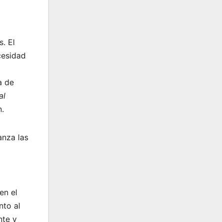
. El
cesidad
ja de
al
.
anza las
en el
nto al
nte y