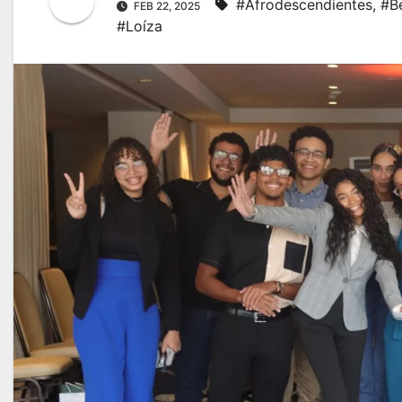
#Afrodescendientes
,
#B
FEB 22, 2025
#Loíza