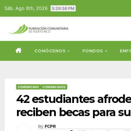
Skip
Sáb. Ago 8th, 2026
5:26:57 PM
to
content
CONÓCENOS
FONDOS
ENF
COMUNICADO
COMUNICADOS
42 estudiantes afrod
reciben becas para s
By
FCPR