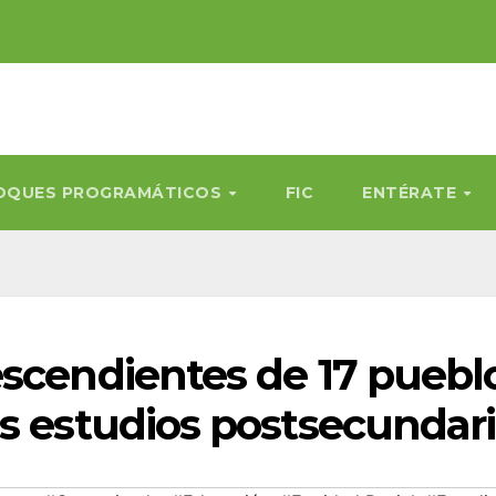
OQUES PROGRAMÁTICOS
FIC
ENTÉRATE
escendientes de 17 puebl
us estudios postsecundar