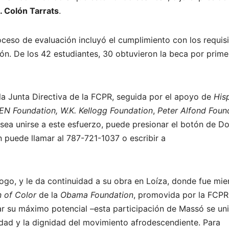
I. Colón Tarrats
.
roceso de evaluación incluyó el cumplimiento con los requis
ción. De los 42 estudiantes, 30 obtuvieron la beca por prim
 la Junta Directiva de la FCPR, seguida por el apoyo de
His
N Foundation, W.K. Kellogg Foundation
,
Peter Alfond Foun
esea unirse a este esfuerzo, puede presionar el botón de D
 puede llamar al 787-721-1037 o escribir a
logo, y le da continuidad a su obra en Loíza, donde fue mi
 of Color
de la
Obama Foundation
, promovida por la FCPR
ar su máximo potencial –esta participación de Massó se un
ldad y la dignidad del movimiento afrodescendiente. Para