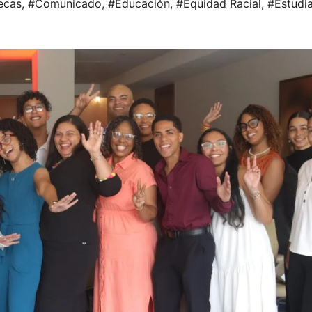
ecas
,
#Comunicado
,
#Educación
,
#Equidad Racial
,
#Estudi