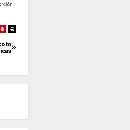
orción
co to
ricas