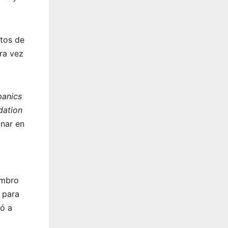
itos de
era vez
panics
dation
onar en
embro
 para
ió a