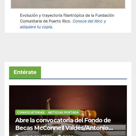
Evolución y trayectoria filantrópica de la Fundación
Comunitaria de Puerto Rico.
Conoce del libro y
adquiere tu copia.
Entérate
CONVOCATORIAS
NOTICIAS PORTADA
Abre la convocatoria del Fondo de
Becas McConnell Valdés/Antonio
Escudero Viera para estudiantes de