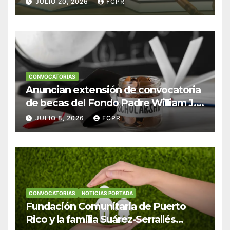
JULIO 20, 2026
FCPR
Derecho en Puerto Rico
CONVOCATORIAS
Anuncian extensión de convocatoria
de becas del Fondo Padre William J.
Hendricks, SJ para estudiantes del
JULIO 8, 2026
FCPR
Colegio San Ignacio
CONVOCATORIAS
NOTICIAS PORTADA
Fundación Comunitaria de Puerto
Rico y la familia Suárez-Serrallés