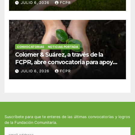
anuncian convocatoria para
JULIO 6, 2026
FCPR
fortalecer hogares y albergues
infantiles
CONVOCATORIAS
NOTICIAS PORTADA
Colomer & Suárez, a través de la
FCPR, abre convocatoria para apoyar
proyectos de seguridad alimentaria
JULIO 6, 2026
FCPR
Suscríbete para que te enteres de las últimas convocatorias y logros
de la Fundación Comunitaria.