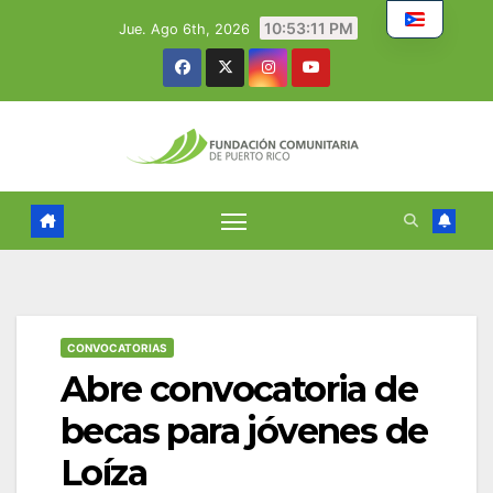
Skip
10:53:12 PM
Jue. Ago 6th, 2026
to
content
CONVOCATORIAS
Abre convocatoria de
becas para jóvenes de
Loíza