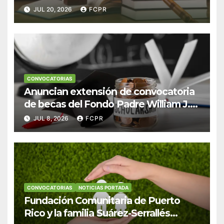
Escudero Viera para estudiantes de
JUL 20, 2026
FCPR
Derecho en Puerto Rico
CONVOCATORIAS
Anuncian extensión de convocatoria
de becas del Fondo Padre William J.
Hendricks, SJ para estudiantes del
JUL 8, 2026
FCPR
Colegio San Ignacio
CONVOCATORIAS
NOTICIAS PORTADA
Fundación Comunitaria de Puerto
Rico y la familia Suárez-Serrallés