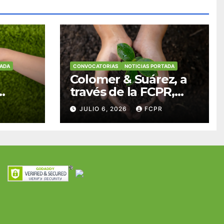
TADA
CONVOCATORIAS
NOTICIAS PORTADA
Colomer & Suárez, a
través de la FCPR,
abre convocatoria
JULIO 6, 2026
FCPR
para apoyar
ian
proyectos de
ra
seguridad
res y
alimentaria
iles