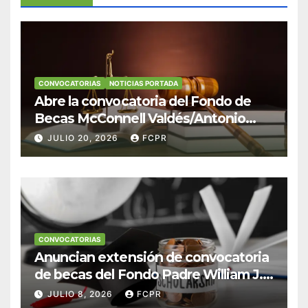
CONVOCATORIAS
NOTICIAS PORTADA
Abre la convocatoria del Fondo de
Becas McConnell Valdés/Antonio
Escudero Viera para estudiantes de
JULIO 20, 2026
FCPR
Derecho en Puerto Rico
CONVOCATORIAS
Anuncian extensión de convocatoria
de becas del Fondo Padre William J.
Hendricks, SJ para estudiantes del
JULIO 8, 2026
FCPR