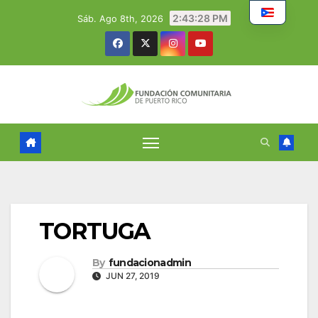
Skip
2:43:29 PM
Sáb. Ago 8th, 2026
to
content
TORTUGA
By
fundacionadmin
JUN 27, 2019