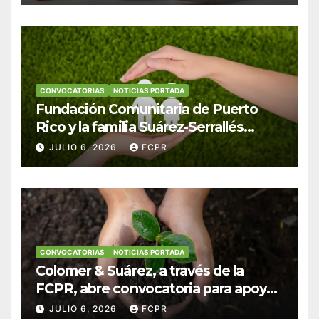
Colegio San Ignacio
CONVOCATORIAS
NOTICIAS PORTADA
Fundación Comunitaria de Puerto
Rico y la familia Suárez-Serrallés
anuncian convocatoria para
JULIO 6, 2026
FCPR
fortalecer hogares y albergues
infantiles
CONVOCATORIAS
NOTICIAS PORTADA
Colomer & Suárez, a través de la
FCPR, abre convocatoria para apoyar
proyectos de seguridad alimentaria
JULIO 6, 2026
FCPR