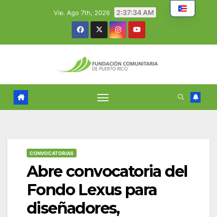
Skip
2:37:35 AM
Vie. Ago 7th, 2026
to
content
CONVOCATORIAS
Abre convocatoria del
Fondo Lexus para
diseñadores,