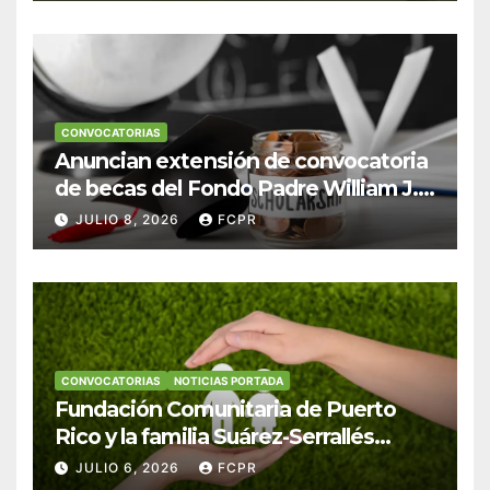
CONVOCATORIAS
Anuncian extensión de convocatoria
de becas del Fondo Padre William J.
Hendricks, SJ para estudiantes del
JULIO 8, 2026
FCPR
Colegio San Ignacio
CONVOCATORIAS
NOTICIAS PORTADA
Fundación Comunitaria de Puerto
Rico y la familia Suárez-Serrallés
anuncian convocatoria para
JULIO 6, 2026
FCPR