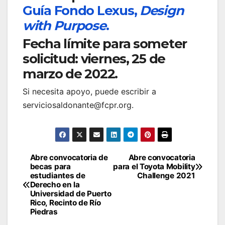
Guía Fondo Lexus,
Design
with Purpose
.
Fecha límite para someter
solicitud: viernes, 25 de
marzo de 2022.
Si necesita apoyo, puede escribir a
serviciosaldonante@fcpr.org.
Navegación
Abre convocatoria de
Abre convocatoria
becas para
para el Toyota Mobility
de
estudiantes de
Challenge 2021
Derecho en la
entradas
Universidad de Puerto
Rico, Recinto de Río
Piedras