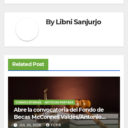
By
Libni Sanjurjo
Related Post
CONVOCATORIAS
NOTICIAS PORTADA
Abre la convocatoria del Fondo de
Becas McConnell Valdés/Antonio
Escudero Viera para estudiantes de
JUL 20, 2026
FCPR