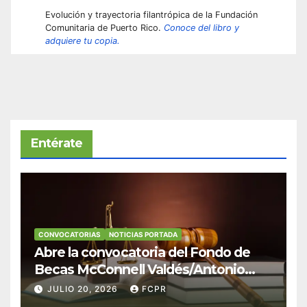
Evolución y trayectoria filantrópica de la Fundación
Comunitaria de Puerto Rico.
Conoce del libro y
adquiere tu copia.
Entérate
CONVOCATORIAS
NOTICIAS PORTADA
Abre la convocatoria del Fondo de
Becas McConnell Valdés/Antonio
Escudero Viera para estudiantes de
JULIO 20, 2026
FCPR
Derecho en Puerto Rico