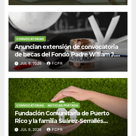
Derecho en Puerto Rico
CONVOCATORIAS
Anuncian extensión de convocatoria
de becas del Fondo Padre William J.
Hendricks, SJ para estudiantes del
JUL 8, 2026
FCPR
Colegio San Ignacio
CONVOCATORIAS
NOTICIAS PORTADA
Fundación Comunitaria de Puerto
Rico y la familia Suárez-Serrallés
anuncian convocatoria para fortalecer
JUL 6, 2026
FCPR
hogares y albergues infantiles