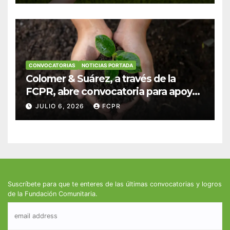
fortalecer hogares y albergues
infantiles
CONVOCATORIAS
NOTICIAS PORTADA
Colomer & Suárez, a través de la
FCPR, abre convocatoria para apoyar
proyectos de seguridad alimentaria
JULIO 6, 2026
FCPR
Suscríbete para que te enteres de las últimas convocatorias y logros
de la Fundación Comunitaria.