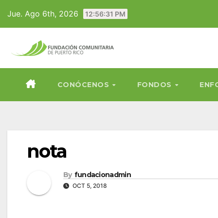
Skip
Jue. Ago 6th, 2026
12:56:32 PM
to
content
CONÓCENOS
FONDOS
ENF
nota
By
fundacionadmin
OCT 5, 2018