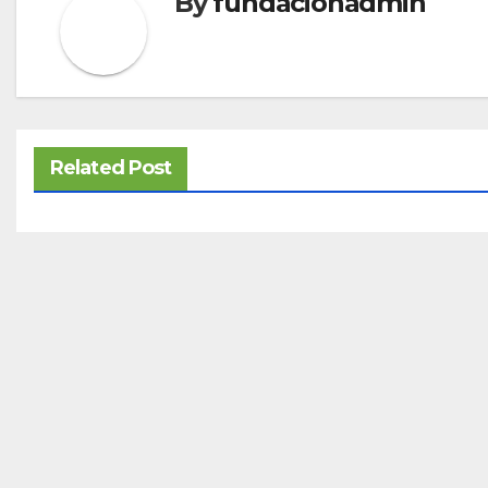
By
fundacionadmin
Related Post