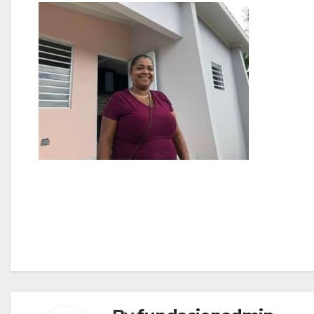
Navegación
de
entradas