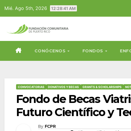
Skip
Mié. Ago 5th, 2026
12:28:42 AM
to
content
CONÓCENOS
FONDOS
ENF
CONVOCATORIAS
DONATIVOS Y BECAS
GRANTS & SCHOLARSHIPS
NOT
Fondo de Becas Viatri
Futuro Científico y T
By
FCPR