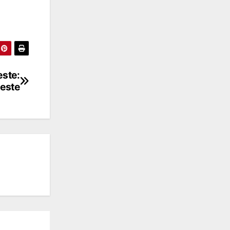
este:
Oeste