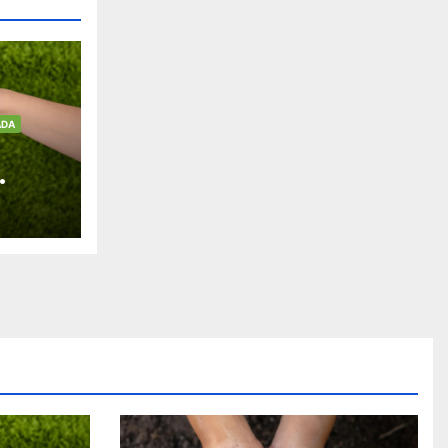
ADA
an
ra
es y
iles