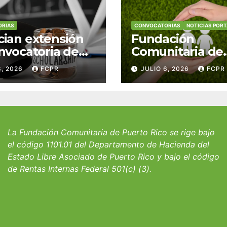
RIAS
CONVOCATORIAS
NOTICIAS POR
ian extensión
Fundación
nvocatoria de
Comunitaria de
 del Fondo
Puerto Rico y la
8, 2026
FCPR
JULIO 6, 2026
FCPR
 William J.
familia Suárez-
icks, SJ para
Serrallés anunc
iantes del
convocatoria pa
io San Ignacio
fortalecer hoga
albergues infant
La Fundación Comunitaria de Puerto Rico se rige bajo
el código 1101.01 del Departamento de Hacienda del
Estado Libre Asociado de Puerto Rico y bajo el código
de Rentas Internas Federal 501(c) (3).