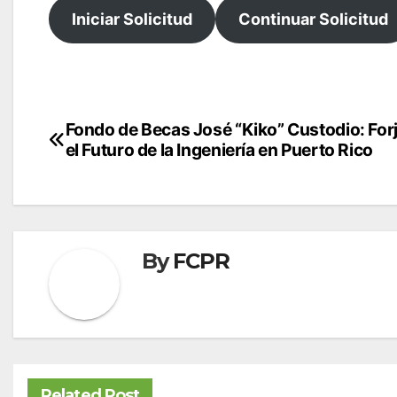
Iniciar Solicitud
Continuar Solicitud
Navegación
Fondo de Becas José “Kiko” Custodio: For
el Futuro de la Ingeniería en Puerto Rico
de
entradas
By
FCPR
Related Post