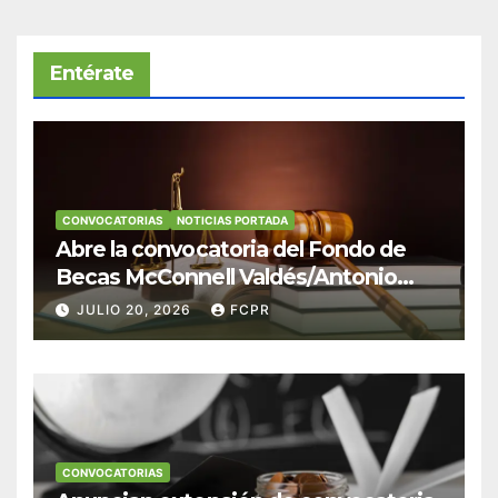
Entérate
CONVOCATORIAS
NOTICIAS PORTADA
Abre la convocatoria del Fondo de
Becas McConnell Valdés/Antonio
Escudero Viera para estudiantes de
JULIO 20, 2026
FCPR
Derecho en Puerto Rico
CONVOCATORIAS