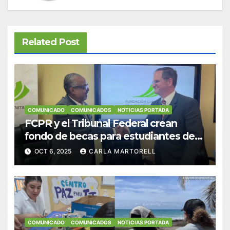
Related Post
COMUNICADO
COMUNICADOS
NOTICIAS PORTADA
FCPR y el Tribunal Federal crean
fondo de becas para estudiantes de
Derecho en Puerto Rico
OCT 6, 2025
CARLA MARTORELL
COMUNICADO
COMUNICADOS
NOTICIAS PORTADA