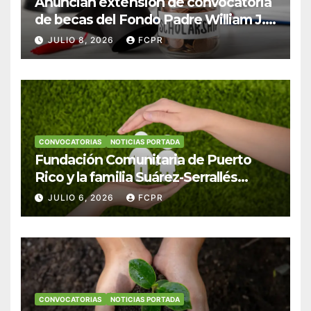
Anuncian extensión de convocatoria
de becas del Fondo Padre William J.
Hendricks, SJ para estudiantes del
JULIO 8, 2026
FCPR
Colegio San Ignacio
CONVOCATORIAS
NOTICIAS PORTADA
Fundación Comunitaria de Puerto
Rico y la familia Suárez-Serrallés
anuncian convocatoria para
JULIO 6, 2026
FCPR
fortalecer hogares y albergues
infantiles
CONVOCATORIAS
NOTICIAS PORTADA