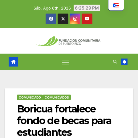
Skip
6:25:30 PM
Sáb. Ago 8th, 2026
to
content
COMUNICADO
COMUNICADOS
Boricua fortalece
fondo de becas para
estudiantes