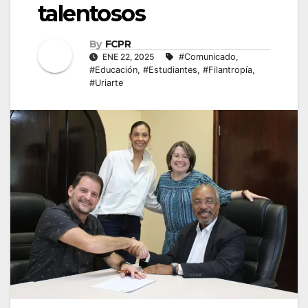
talentosos
By
FCPR
ENE 22, 2025
#Comunicado
,
#Educación
,
#Estudiantes
,
#Filantropía
,
#Uriarte