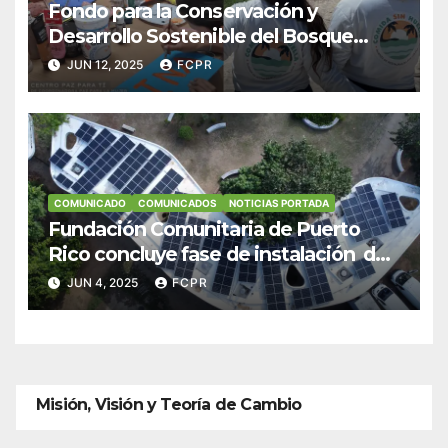
Fondo para la Conservación y
Desarrollo Sostenible del Bosque
Modelo de Puerto Rico apoya
JUN 12, 2025
FCPR
iniciativas impulsadoras hacia una
economía verde
COMUNICADO
COMUNICADOS
NOTICIAS PORTADA
Fundación Comunitaria de Puerto
Rico concluye fase de instalación de
sistemas solares en negocios de
JUN 4, 2025
FCPR
Culebra
Misión, Visión y Teoría de Cambio