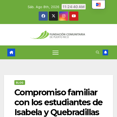
Skip
11:24:41 AM
Sáb. Ago 8th, 2026
to
content
BLOG
Compromiso familiar
con los estudiantes de
Isabela y Quebradillas