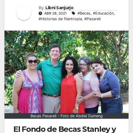
By
Libni Sanjurjo
ABR 28, 2021
#Becas
,
#Educación
,
#Historias de filantropía
,
#Pasarell
Becas Pasarell - Foto de Abdiel Dumeng
El Fondo de Becas Stanley y