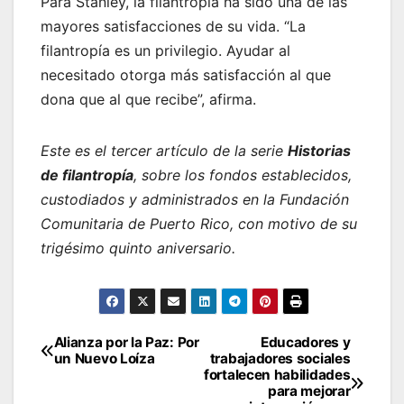
Para Stanley, la filantropía ha sido una de las
mayores satisfacciones de su vida. “La
filantropía es un privilegio. Ayudar al
necesitado otorga más satisfacción al que
dona que al que recibe”, afirma.
Este es el tercer artículo de la serie
Historias
de filantropía
, sobre los fondos establecidos,
custodiados y administrados en la Fundación
Comunitaria de Puerto Rico, con motivo de su
trigésimo quinto aniversario.
Navegación
Alianza por la Paz: Por
Educadores y
un Nuevo Loíza
trabajadores sociales
de
fortalecen habilidades
para mejorar
entradas