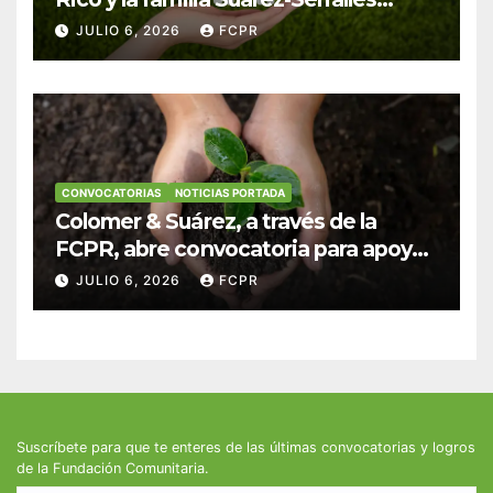
anuncian convocatoria para
JULIO 6, 2026
FCPR
fortalecer hogares y albergues
infantiles
CONVOCATORIAS
NOTICIAS PORTADA
Colomer & Suárez, a través de la
FCPR, abre convocatoria para apoyar
proyectos de seguridad alimentaria
JULIO 6, 2026
FCPR
Suscríbete para que te enteres de las últimas convocatorias y logros
de la Fundación Comunitaria.