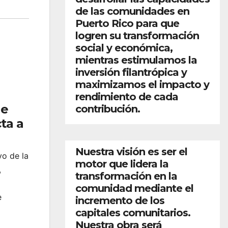
de las comunidades en
Puerto Rico para que
logren su transformación
social y económica,
mientras estimulamos la
inversión filantrópica y
maximizamos el impacto y
rendimiento de cada
ue
contribución.
ta a
Nuestra visión es ser el
vo de la
motor que lidera la
,
transformación en la
comunidad mediante el
e
incremento de los
capitales comunitarios.
Nuestra obra será