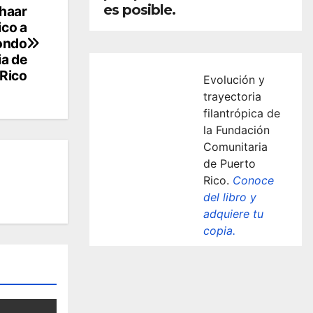
es posible.
Chaar
ico a
fondo
ia de
 Rico
Evolución y
trayectoria
filantrópica de
la Fundación
Comunitaria
de Puerto
Rico.
Conoce
del libro y
adquiere tu
copia.