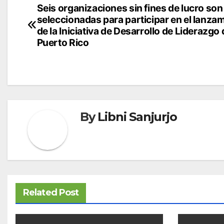
Navegación
Seis organizaciones sin fines de lucro son
seleccionadas para participar en el lanza
de
de la Iniciativa de Desarrollo de Liderazgo 
Puerto Rico
entradas
By
Libni Sanjurjo
Related Post