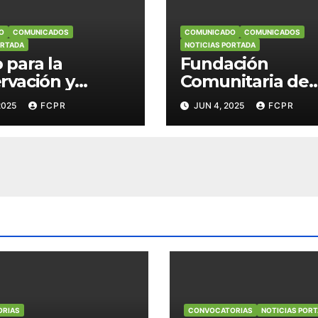
O
COMUNICADOS
COMUNICADO
COMUNICADOS
ORTADA
NOTICIAS PORTADA
 para la
Fundación
rvación y
Comunitaria de
rollo Sostenible
Puerto Rico con
2025
FCPR
JUN 4, 2025
FCPR
osque Modelo
fase de instalac
erto Rico apoya
de sistemas sol
tivas
en negocios de
sadoras hacia
Culebra
conomía verde
RIAS
CONVOCATORIAS
NOTICIAS POR