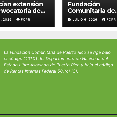
ian extensión
Fundación
nvocatoria de
Comunitaria de
 del Fondo
Puerto Rico y la
8, 2026
FCPR
JULIO 6, 2026
FCPR
 William J.
familia Suárez-
icks, SJ para
Serrallés anunc
iantes del
convocatoria pa
io San Ignacio
fortalecer hoga
albergues infant
La Fundación Comunitaria de Puerto Rico se rige bajo
el código 1101.01 del Departamento de Hacienda del
Estado Libre Asociado de Puerto Rico y bajo el código
de Rentas Internas Federal 501(c) (3).