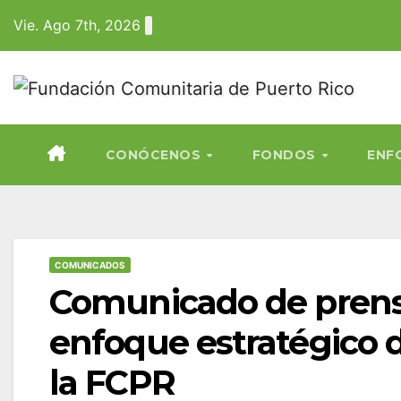
Skip
Vie. Ago 7th, 2026
to
content
CONÓCENOS
FONDOS
ENF
COMUNICADOS
Comunicado de prensa
enfoque estratégico 
la FCPR