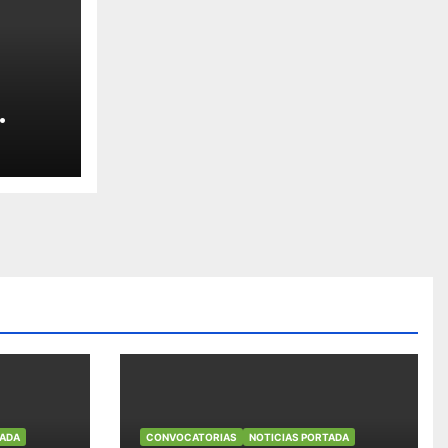
cluye
ión
ares
TADA
CONVOCATORIAS
NOTICIAS PORTADA