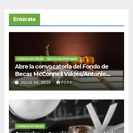
Entérate
CONVOCATORIAS
NOTICIAS PORTADA
Abre la convocatoria del Fondo de
Becas McConnell Valdés/Antonio
Escudero Viera para estudiantes de
JULIO 20, 2026
FCPR
Derecho en Puerto Rico
CONVOCATORIAS