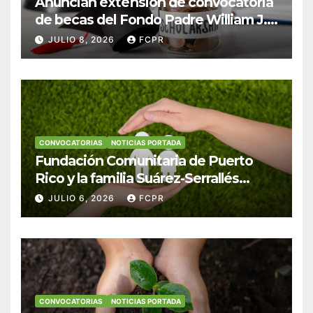
Anuncian extensión de convocatoria
de becas del Fondo Padre William J.
Hendricks, SJ para estudiantes del
JULIO 8, 2026
FCPR
Colegio San Ignacio
CONVOCATORIAS
NOTICIAS PORTADA
Fundación Comunitaria de Puerto
Rico y la familia Suárez-Serrallés
anuncian convocatoria para
JULIO 6, 2026
FCPR
fortalecer hogares y albergues
infantiles
CONVOCATORIAS
NOTICIAS PORTADA