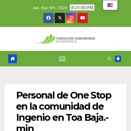
Skip
8:21:41 PM
Jue. Ago 6th, 2026
to
content
Personal de One Stop
en la comunidad de
Ingenio en Toa Baja.-
min