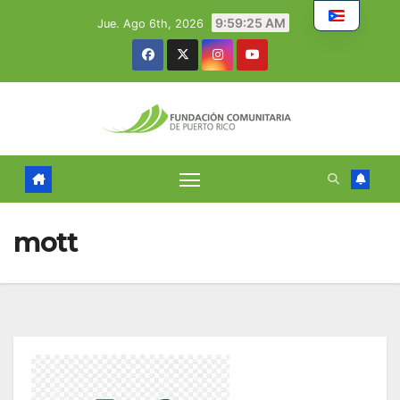
Skip
9:59:25 AM
Jue. Ago 6th, 2026
to
content
mott