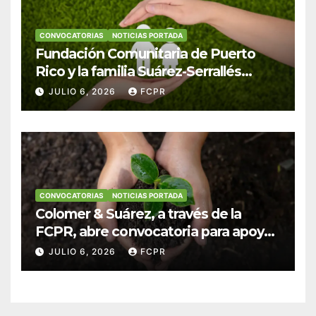
CONVOCATORIAS
NOTICIAS PORTADA
Fundación Comunitaria de Puerto
Rico y la familia Suárez-Serrallés
anuncian convocatoria para
JULIO 6, 2026
FCPR
fortalecer hogares y albergues
infantiles
CONVOCATORIAS
NOTICIAS PORTADA
Colomer & Suárez, a través de la
FCPR, abre convocatoria para apoyar
proyectos de seguridad alimentaria
JULIO 6, 2026
FCPR