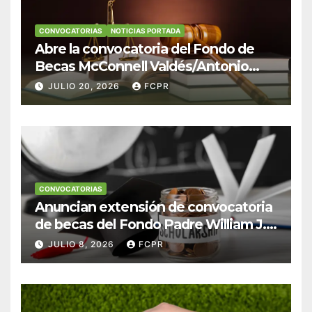
CONVOCATORIAS
NOTICIAS PORTADA
Abre la convocatoria del Fondo de
Becas McConnell Valdés/Antonio
Escudero Viera para estudiantes de
JULIO 20, 2026
FCPR
Derecho en Puerto Rico
CONVOCATORIAS
Anuncian extensión de convocatoria
de becas del Fondo Padre William J.
Hendricks, SJ para estudiantes del
JULIO 8, 2026
FCPR
Colegio San Ignacio