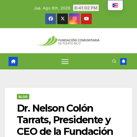
Skip
8:41:03 PM
Jue. Ago 6th, 2026
to
content
BLOG
Dr. Nelson Colón
Tarrats, Presidente y
CEO de la Fundación