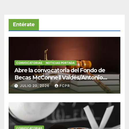
Entérate
CONVOCATORIAS
NOTICIAS PORTADA
Abre la convocatoria del Fondo de
Becas McConnell Valdés/Antonio
Escudero Viera para estudiantes de
JULIO 20, 2026
FCPR
Derecho en Puerto Rico
CONVOCATORIAS