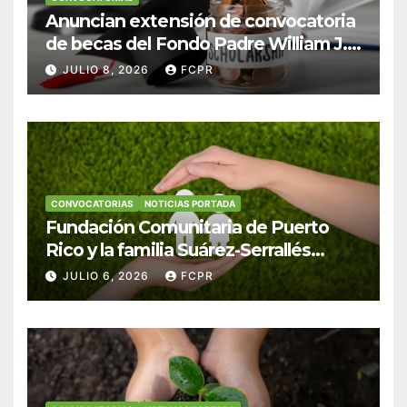
Anuncian extensión de convocatoria
de becas del Fondo Padre William J.
Hendricks, SJ para estudiantes del
JULIO 8, 2026
FCPR
Colegio San Ignacio
CONVOCATORIAS
NOTICIAS PORTADA
Fundación Comunitaria de Puerto
Rico y la familia Suárez-Serrallés
anuncian convocatoria para
JULIO 6, 2026
FCPR
fortalecer hogares y albergues
infantiles