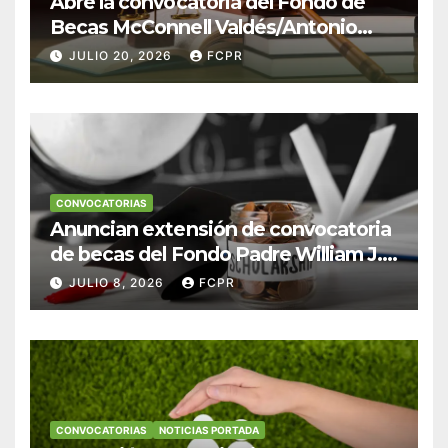
Abre la convocatoria del Fondo de
Becas McConnell Valdés/Antonio
Escudero Viera para estudiantes de
JULIO 20, 2026
FCPR
Derecho en Puerto Rico
CONVOCATORIAS
Anuncian extensión de convocatoria
de becas del Fondo Padre William J.
Hendricks, SJ para estudiantes del
JULIO 8, 2026
FCPR
Colegio San Ignacio
CONVOCATORIAS
NOTICIAS PORTADA