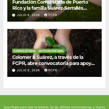
Fundación Comunitaria de Puerto
Rico y la familia Suárez-Serrallés
anuncian convocatoria para
JULIO 6, 2026
FCPR
fortalecer hogares y albergues
infantiles
CONVOCATORIAS
NOTICIAS PORTADA
Colomer & Suárez, a través de la
FCPR, abre convocatoria para apoyar
proyectos de seguridad alimentaria
JULIO 6, 2026
FCPR
Suscríbete para que te enteres de las últimas convocatorias y logros