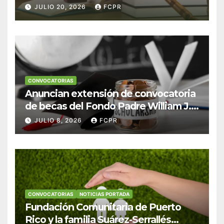
Escudero Viera para estudiantes de
JULIO 20, 2026
FCPR
Derecho en Puerto Rico
CONVOCATORIAS
Anuncian extensión de convocatoria
de becas del Fondo Padre William J.
Hendricks, SJ para estudiantes del
JULIO 8, 2026
FCPR
Colegio San Ignacio
CONVOCATORIAS
NOTICIAS PORTADA
Fundación Comunitaria de Puerto
Rico y la familia Suárez-Serrallés