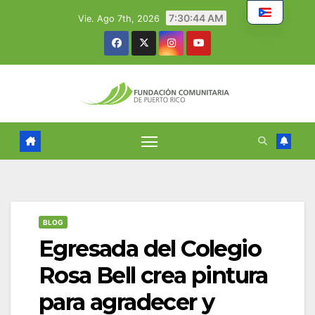
Skip
7:30:45 AM
Vie. Ago 7th, 2026
to
content
BLOG
Egresada del Colegio
Rosa Bell crea pintura
para agradecer y