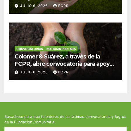
anuncian convocatoria para
JULIO 6, 2026
FCPR
fortalecer hogares y albergues
infantiles
CONVOCATORIAS
NOTICIAS PORTADA
Colomer & Suárez, a través de la
FCPR, abre convocatoria para apoyar
proyectos de seguridad alimentaria
JULIO 6, 2026
FCPR
Suscríbete para que te enteres de las últimas convocatorias y logros
de la Fundación Comunitaria.