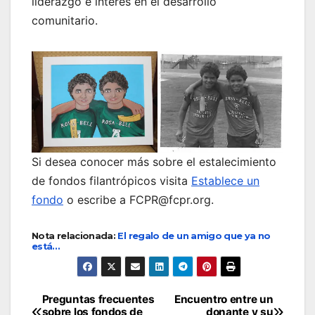
liderazgo e interés en el desarrollo
comunitario.
Si desea conocer más sobre el estalecimiento
de fondos filantrópicos visita
Establece un
fondo
o escribe a FCPR@fcpr.org.
Nota relacionada:
El regalo de un amigo que ya no
está…
Navegación
Preguntas frecuentes
Encuentro entre un
sobre los fondos de
donante y su