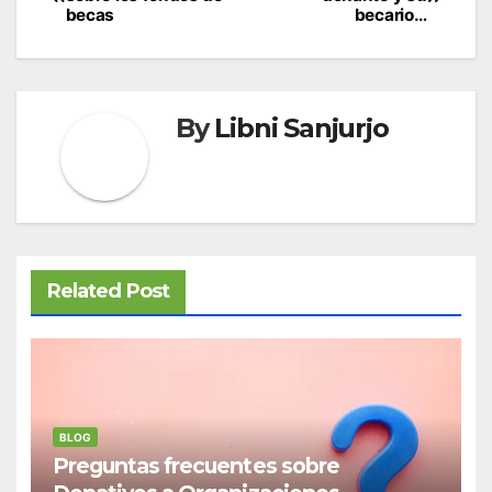
de
becas
becario…
entradas
By
Libni Sanjurjo
Related Post
BLOG
Preguntas frecuentes sobre