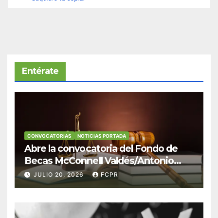
Entérate
CONVOCATORIAS
NOTICIAS PORTADA
Abre la convocatoria del Fondo de
Becas McConnell Valdés/Antonio
Escudero Viera para estudiantes de
JULIO 20, 2026
FCPR
Derecho en Puerto Rico