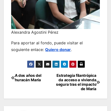
Alexandra Agostini Pérez
Para aportar al fondo, puede visitar el
soguiente enlace:
Quiero donar
.
Navegación
A dos años del
Estrategia filantrópica
huracán María
da acceso a vivienda
de
segura tras el impacto
de María
entradas