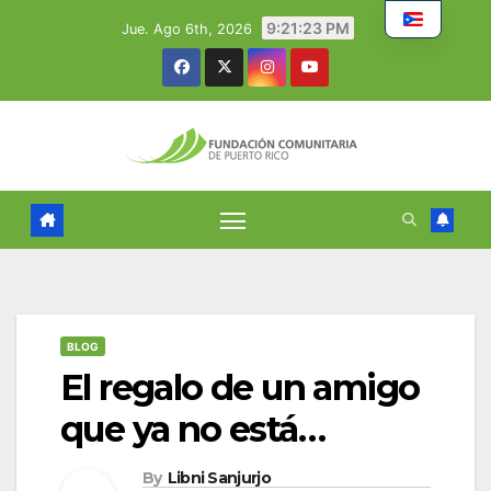
Skip
9:21:24 PM
Jue. Ago 6th, 2026
to
content
BLOG
El regalo de un amigo
que ya no está…
By
Libni Sanjurjo