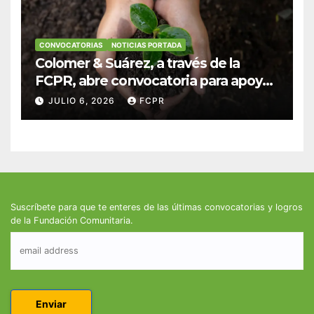
CONVOCATORIAS
NOTICIAS PORTADA
Colomer & Suárez, a través de la
FCPR, abre convocatoria para apoyar
proyectos de seguridad alimentaria
JULIO 6, 2026
FCPR
Suscríbete para que te enteres de las últimas convocatorias y logros
de la Fundación Comunitaria.