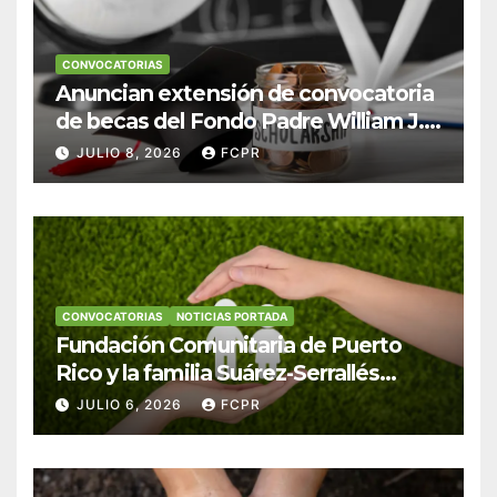
CONVOCATORIAS
Anuncian extensión de convocatoria
de becas del Fondo Padre William J.
Hendricks, SJ para estudiantes del
JULIO 8, 2026
FCPR
Colegio San Ignacio
CONVOCATORIAS
NOTICIAS PORTADA
Fundación Comunitaria de Puerto
Rico y la familia Suárez-Serrallés
anuncian convocatoria para
JULIO 6, 2026
FCPR
fortalecer hogares y albergues
infantiles