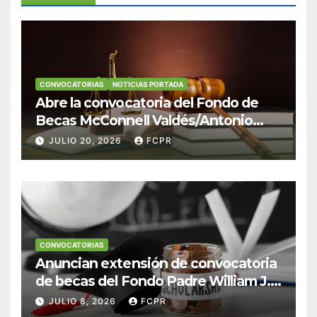
CONVOCATORIAS
NOTICIAS PORTADA
Abre la convocatoria del Fondo de
Becas McConnell Valdés/Antonio
Escudero Viera para estudiantes de
JULIO 20, 2026
FCPR
Derecho en Puerto Rico
CONVOCATORIAS
Anuncian extensión de convocatoria
de becas del Fondo Padre William J.
Hendricks, SJ para estudiantes del
JULIO 8, 2026
FCPR
Colegio San Ignacio