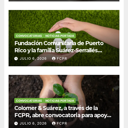
CONVOCATORIAS
NOTICIAS PORTADA
Fundación Comunitaria de Puerto
Rico y la familia Suárez-Serrallés
anuncian convocatoria para
JULIO 6, 2026
FCPR
fortalecer hogares y albergues
infantiles
CONVOCATORIAS
NOTICIAS PORTADA
Colomer & Suárez, a través de la
FCPR, abre convocatoria para apoyar
proyectos de seguridad alimentaria
JULIO 6, 2026
FCPR