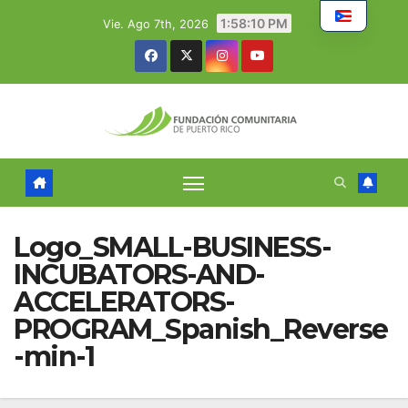
Skip
1:58:10 PM
Vie. Ago 7th, 2026
to
content
Logo_SMALL-BUSINESS-
INCUBATORS-AND-
ACCELERATORS-
PROGRAM_Spanish_Reverse
-min-1