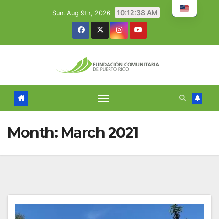
Skip
10:12:39 AM
Sun. Aug 9th, 2026
to
content
Month:
March 2021