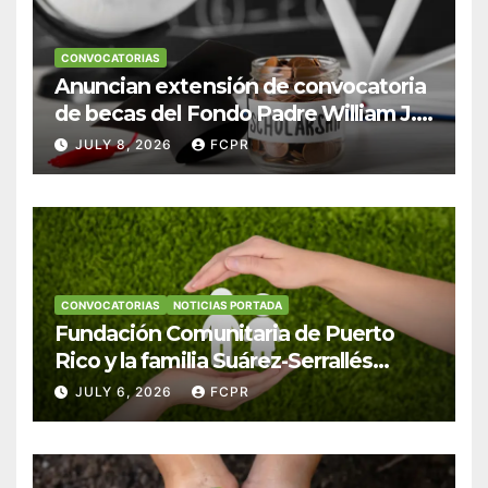
CONVOCATORIAS
Anuncian extensión de convocatoria
de becas del Fondo Padre William J.
Hendricks, SJ para estudiantes del
JULY 8, 2026
FCPR
Colegio San Ignacio
CONVOCATORIAS
NOTICIAS PORTADA
Fundación Comunitaria de Puerto
Rico y la familia Suárez-Serrallés
anuncian convocatoria para
JULY 6, 2026
FCPR
fortalecer hogares y albergues
infantiles