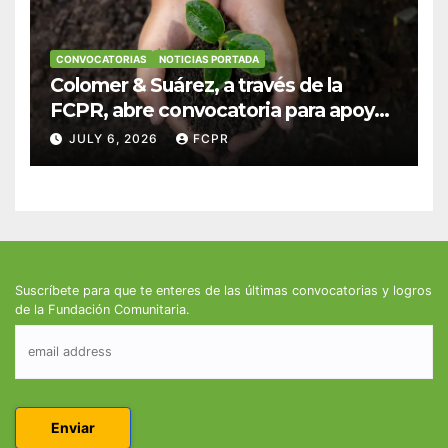
CONVOCATORIAS
NOTICIAS PORTADA
Colomer & Suárez, a través de la
FCPR, abre convocatoria para apoyar
proyectos de seguridad alimentaria
JULY 6, 2026
FCPR
Suscríbete para que te enteres de las últimas convocatorias y logros
de la Fundación Comunitaria.