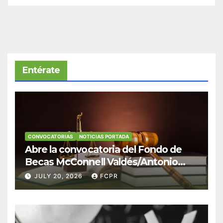
Entérate
CONVOCATORIAS
NOTICIAS PORTADA
Abre la convocatoria del Fondo de
Becas McConnell Valdés/Antonio
Escudero Viera para estudiantes de
JULY 20, 2026
FCPR
Derecho en Puerto Rico