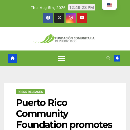
Skip
12:49:24 PM
Thu. Aug 6th, 2026
to
content
PRESS RELEASES
Puerto Rico
Community
Foundation promotes