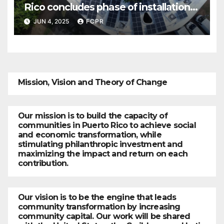
Rico concludes phase of installation
of solar systems in Culebra
JUN 4, 2025
FCPR
businesses
Mission, Vision and Theory of Change
Our mission is to build the capacity of
communities in Puerto Rico to achieve social
and economic transformation, while
stimulating philanthropic investment and
maximizing the impact and return on each
contribution.
Our vision is to be the engine that leads
community transformation by increasing
community capital. Our work will be shared