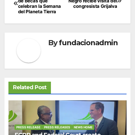
de becas que
Negro recibe visita del
navigation
celebran la Semana
congresista Grijalva
del Planeta Tierra
By
fundacionadmin
Related Post
PRESS RELEASE
PRESS RELEASES
NEWS HOME