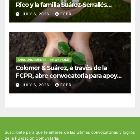
Rico y la familia Suárez-Serrallés
anuncian convocatoria para
JULY 6, 2026
FCPR
fortalecer hogares y albergues
infantiles
ANNOUNCEMENTS
NEWS HOME
Colomer & Suárez, a través de la
FCPR, abre convocatoria para apoyar
proyectos de seguridad alimentaria
JULY 6, 2026
FCPR
Suscríbete para que te enteres de las últimas convocatorias y logros
de la Fundación Comunitaria.