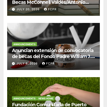
Becas McConnell Valdés/Antonio
Escudero Viera para estudiantes de
JULY 20, 2026
FCPR
Derecho en Puerto Rico
ANNOUNCEMENTS
Anuncian extensión de convocatoria
de becas del Fondo Padre William J.
Hendricks, SJ para estudiantes del
JULY 8, 2026
FCPR
Colegio San Ignacio
ANNOUNCEMENTS
NEWS HOME
Fundación Comunitaria de Puerto