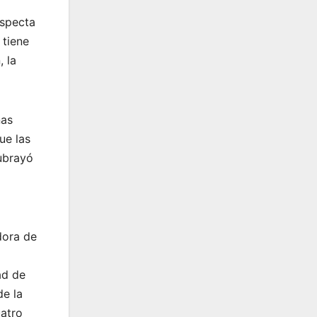
especta
 tiene
, la
nas
ue las
subrayó
dora de
ad de
de la
uatro