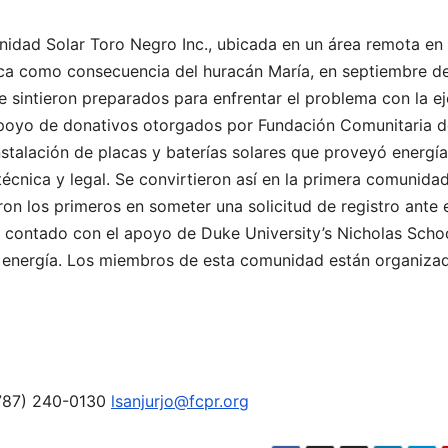
idad Solar Toro Negro Inc., ubicada en un área remota en 
rica como consecuencia del huracán María, en septiembre d
e sintieron preparados para enfrentar el problema con la e
apoyo de donativos otorgados por Fundación Comunitaria d
nstalación de placas y baterías solares que proveyó energí
técnica y legal. Se convirtieron así en la primera comunidad
on los primeros en someter una solicitud de registro ante 
contado con el apoyo de Duke University’s Nicholas Schoo
de energía. Los miembros de esta comunidad están organiza
 (787) 240-0130
lsanjurjo@fcpr.org