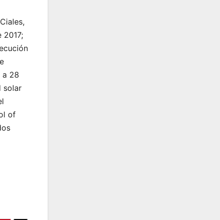
Ciales,
e 2017;
jecución
e
a a 28
 solar
el
l of
dos