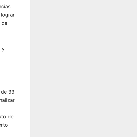
ncias
lograr
o de
 y
 de 33
nalizar
uto de
erto