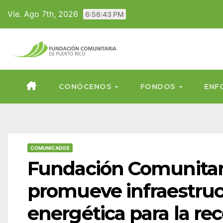
Skip
Vie. Ago 7th, 2026
6:56:44 PM
to
content
CONÓCENOS
FONDOS
ENF
COMUNICADOS
Fundación Comunitari
promueve infraestruc
energética para la rec