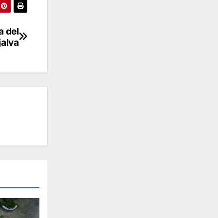
a del
jalva