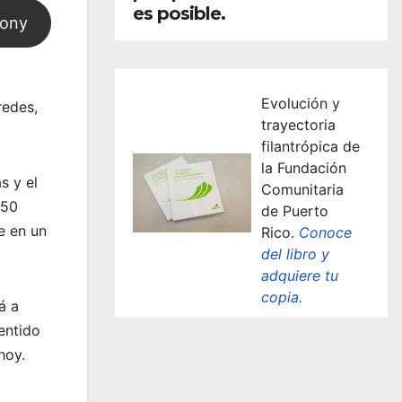
es posible.
mony
Evolución y
redes,
trayectoria
filantrópica de
la Fundación
s y el
Comunitaria
250
de Puerto
e en un
Rico.
Conoce
del libro y
adquiere tu
copia.
á a
sentido
hoy.