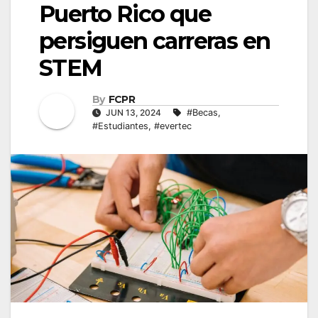
Puerto Rico que
persiguen carreras en
STEM
By
FCPR
JUN 13, 2024
#Becas
,
#Estudiantes
,
#evertec