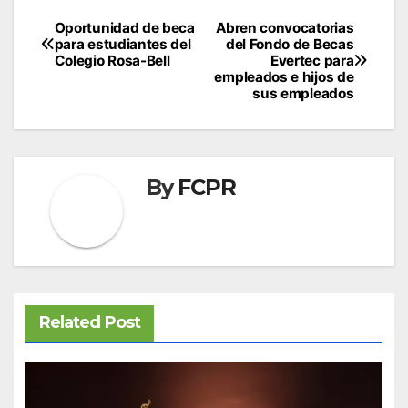
Navegación
Oportunidad de beca
Abren convocatorias
para estudiantes del
del Fondo de Becas
de
Colegio Rosa-Bell
Evertec para
empleados e hijos de
entradas
sus empleados
By
FCPR
Related Post