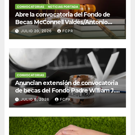
CONVOCATORIAS
NOTICIAS PORTADA
Abre la convocatoria del Fondo de
Becas McConnell Valdés/Antonio
Escudero Viera para estudiantes de
JULIO 20, 2026
FCPR
Derecho en Puerto Rico
CONVOCATORIAS
Anuncian extensión de convocatoria
de becas del Fondo Padre William J.
Hendricks, SJ para estudiantes del
JULIO 8, 2026
FCPR
Colegio San Ignacio