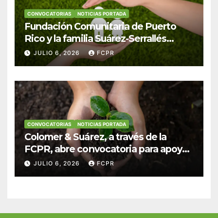
CONVOCATORIAS
NOTICIAS PORTADA
Fundación Comunitaria de Puerto
Rico y la familia Suárez-Serrallés
anuncian convocatoria para
JULIO 6, 2026
FCPR
fortalecer hogares y albergues
infantiles
CONVOCATORIAS
NOTICIAS PORTADA
Colomer & Suárez, a través de la
FCPR, abre convocatoria para apoyar
proyectos de seguridad alimentaria
JULIO 6, 2026
FCPR