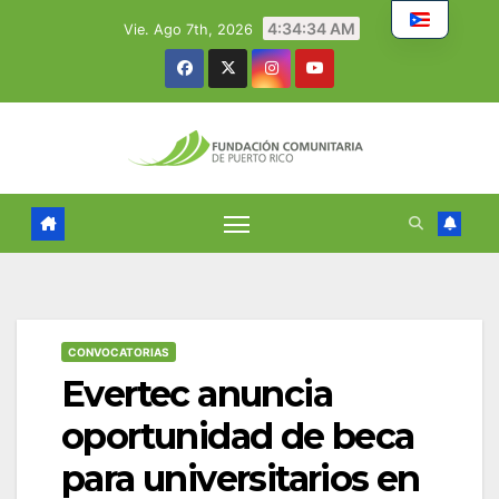
Skip
4:34:34 AM
Vie. Ago 7th, 2026
to
content
CONVOCATORIAS
Evertec anuncia
oportunidad de beca
para universitarios en