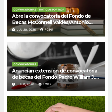
CONVOCATORIAS
NOTICIAS PORTADA
Abre la convocatoria del Fondo de
Becas McConnell Valdés/Antonio
Escudero Viera para estudiantes de
JUL 20, 2026
FCPR
Derecho en Puerto Rico
CONVOCATORIAS
Anuncian extensión de convocatoria
de becas del Fondo Padre William J.
Hendricks, SJ para estudiantes del
JUL 8, 2026
FCPR
Colegio San Ignacio