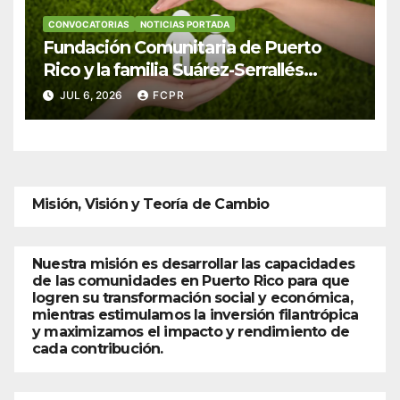
CONVOCATORIAS
NOTICIAS PORTADA
Fundación Comunitaria de Puerto
Rico y la familia Suárez-Serrallés
anuncian convocatoria para fortalecer
JUL 6, 2026
FCPR
hogares y albergues infantiles
Misión, Visión y Teoría de Cambio
Nuestra misión es desarrollar las capacidades
de las comunidades en Puerto Rico para que
logren su transformación social y económica,
mientras estimulamos la inversión filantrópica
y maximizamos el impacto y rendimiento de
cada contribución.