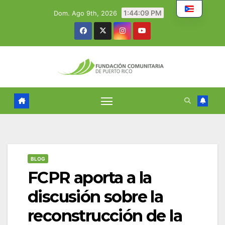
Skip
1:44:10 PM
Dom. Ago 9th, 2026
to
content
BLOG
FCPR aporta a la
discusión sobre la
reconstrucción de la