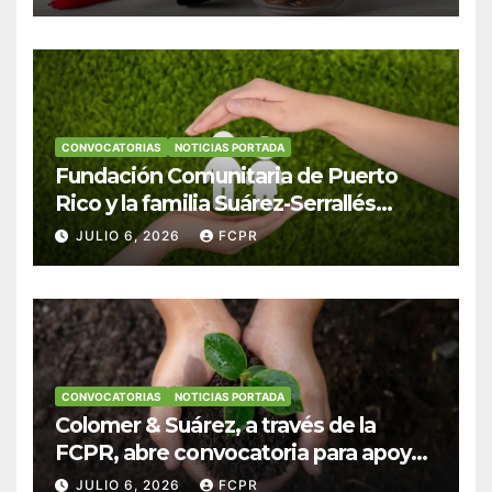
Colegio San Ignacio
CONVOCATORIAS
NOTICIAS PORTADA
Fundación Comunitaria de Puerto
Rico y la familia Suárez-Serrallés
anuncian convocatoria para
JULIO 6, 2026
FCPR
fortalecer hogares y albergues
infantiles
CONVOCATORIAS
NOTICIAS PORTADA
Colomer & Suárez, a través de la
FCPR, abre convocatoria para apoyar
proyectos de seguridad alimentaria
JULIO 6, 2026
FCPR