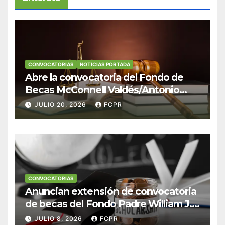
CONVOCATORIAS
NOTICIAS PORTADA
Abre la convocatoria del Fondo de
Becas McConnell Valdés/Antonio
Escudero Viera para estudiantes de
JULIO 20, 2026
FCPR
Derecho en Puerto Rico
CONVOCATORIAS
Anuncian extensión de convocatoria
de becas del Fondo Padre William J.
Hendricks, SJ para estudiantes del
JULIO 8, 2026
FCPR