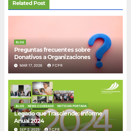
Related Post
BLOG
Preguntas frecuentes sobre
Donativos a Organizaciones
MAR 17, 2026
FCPR
BLOG
NEWS COVERAGE
NOTICIAS PORTADA
Legado que Trasciende: Informe
Anual 2024
SEP 2, 2025
FCPR