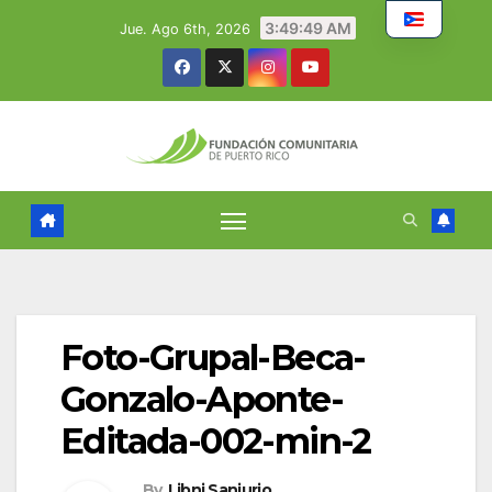
Skip
3:49:50 AM
Jue. Ago 6th, 2026
to
content
Foto-Grupal-Beca-
Gonzalo-Aponte-
Editada-002-min-2
By
Libni Sanjurjo