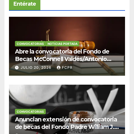
Entérate
CONVOCATORIAS
NOTICIAS PORTADA
Abre la convocatoria del Fondo de
Becas McConnell Valdés/Antonio
Escudero Viera para estudiantes de
JULIO 20, 2026
FCPR
Derecho en Puerto Rico
CONVOCATORIAS
Anuncian extensión de convocatoria
de becas del Fondo Padre William J.