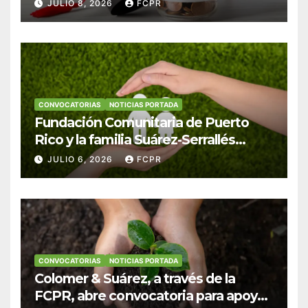
Hendricks, SJ para estudiantes del
JULIO 8, 2026
FCPR
Colegio San Ignacio
CONVOCATORIAS
NOTICIAS PORTADA
Fundación Comunitaria de Puerto
Rico y la familia Suárez-Serrallés
anuncian convocatoria para
JULIO 6, 2026
FCPR
fortalecer hogares y albergues
infantiles
CONVOCATORIAS
NOTICIAS PORTADA
Colomer & Suárez, a través de la
FCPR, abre convocatoria para apoyar