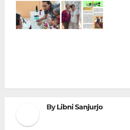
Navegación
de
entradas
By
Libni Sanjurjo