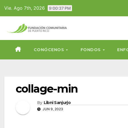
Skip
Vie. Ago 7th, 2026
9:00:38 PM
to
content
CONÓCENOS
FONDOS
ENF
collage-min
By
Libni Sanjurjo
JUN 9, 2023