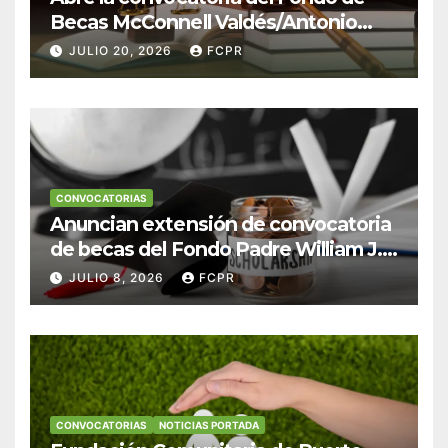
Becas McConnell Valdés/Antonio
Escudero Viera para estudiantes de
JULIO 20, 2026
FCPR
Derecho en Puerto Rico
CONVOCATORIAS
Anuncian extensión de convocatoria
de becas del Fondo Padre William J.
Hendricks, SJ para estudiantes del
JULIO 8, 2026
FCPR
Colegio San Ignacio
CONVOCATORIAS
NOTICIAS PORTADA