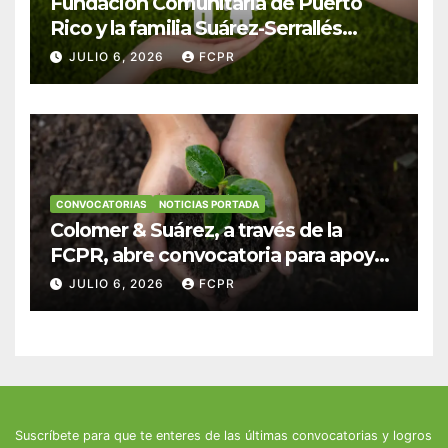
Fundación Comunitaria de Puerto
Rico y la familia Suárez-Serrallés
anuncian convocatoria para
JULIO 6, 2026
FCPR
fortalecer hogares y albergues
infantiles
CONVOCATORIAS
NOTICIAS PORTADA
Colomer & Suárez, a través de la
FCPR, abre convocatoria para apoyar
proyectos de seguridad alimentaria
JULIO 6, 2026
FCPR
Suscríbete para que te enteres de las últimas convocatorias y logros