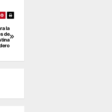
ra la
es de
stina
dero