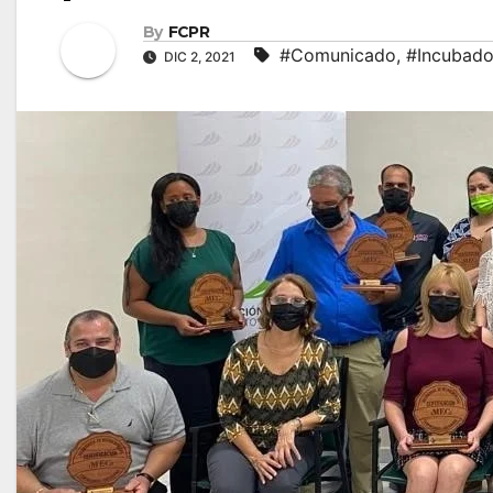
By
FCPR
#Comunicado
,
#Incubado
DIC 2, 2021