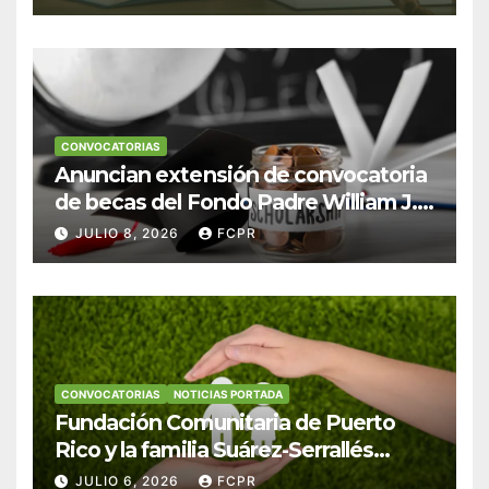
Derecho en Puerto Rico
CONVOCATORIAS
Anuncian extensión de convocatoria
de becas del Fondo Padre William J.
Hendricks, SJ para estudiantes del
JULIO 8, 2026
FCPR
Colegio San Ignacio
CONVOCATORIAS
NOTICIAS PORTADA
Fundación Comunitaria de Puerto
Rico y la familia Suárez-Serrallés
anuncian convocatoria para
JULIO 6, 2026
FCPR