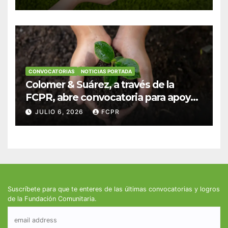
fortalecer hogares y albergues
infantiles
CONVOCATORIAS
NOTICIAS PORTADA
Colomer & Suárez, a través de la
FCPR, abre convocatoria para apoyar
proyectos de seguridad alimentaria
JULIO 6, 2026
FCPR
Suscríbete para que te enteres de las últimas convocatorias y logros
de la Fundación Comunitaria.