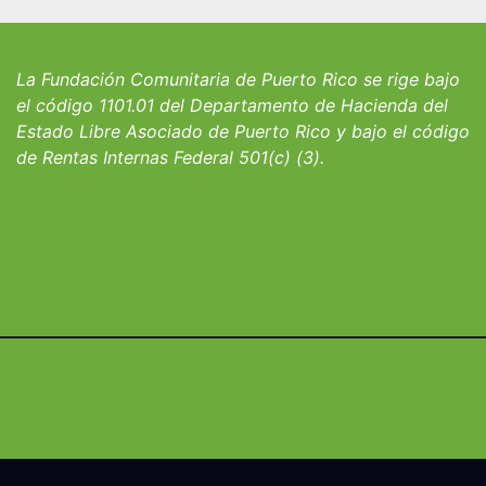
iantes del
convocatoria pa
io San Ignacio
fortalecer hoga
albergues infant
La Fundación Comunitaria de Puerto Rico se rige bajo
el código 1101.01 del Departamento de Hacienda del
Estado Libre Asociado de Puerto Rico y bajo el código
de Rentas Internas Federal 501(c) (3).