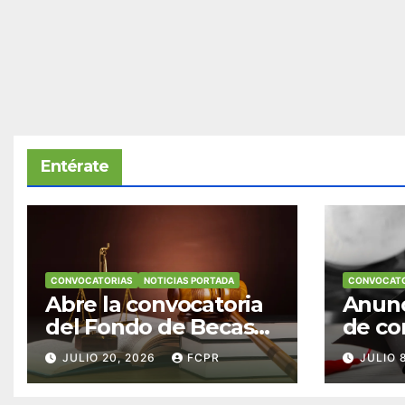
Entérate
CONVOCATORIAS
NOTICIAS PORTADA
CONVOCATO
Abre la convocatoria
Anunc
del Fondo de Becas
de co
McConnell
becas
JULIO 20, 2026
FCPR
JULIO 
Valdés/Antonio
Padre
Escudero Viera para
Hendr