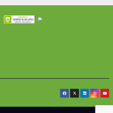
ra
seguridad
res y
alimentaria
iles