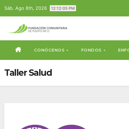
Skip
Sáb. Ago 8th, 2026
12:12:05 PM
to
content
CONÓCENOS
FONDOS
ENF
Taller Salud