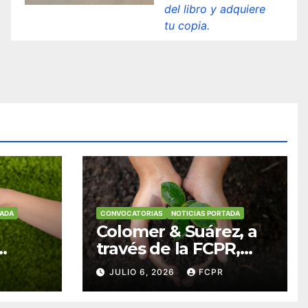
del libro y adquiere
tu copia.
TADA
CONVOCATORIAS
NOTICIAS PORTADA
Colomer & Suárez, a
través de la FCPR,
abre convocatoria
JULIO 6, 2026
FCPR
para apoyar
ian
proyectos de