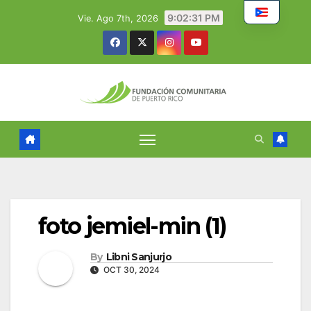
Skip
9:02:32 PM
Vie. Ago 7th, 2026
to
content
foto jemiel-min (1)
By
Libni Sanjurjo
OCT 30, 2024