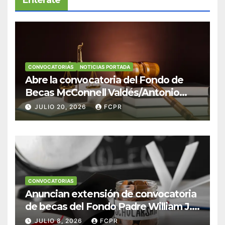
Entérate
CONVOCATORIAS
NOTICIAS PORTADA
Abre la convocatoria del Fondo de
Becas McConnell Valdés/Antonio
Escudero Viera para estudiantes de
JULIO 20, 2026
FCPR
Derecho en Puerto Rico
CONVOCATORIAS
Anuncian extensión de convocatoria
de becas del Fondo Padre William J.
Hendricks, SJ para estudiantes del
JULIO 8, 2026
FCPR