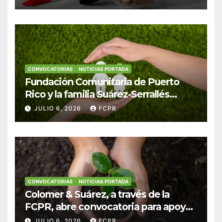
Colegio San Ignacio
CONVOCATORIAS
NOTICIAS PORTADA
Fundación Comunitaria de Puerto
Rico y la familia Suárez-Serrallés
anuncian convocatoria para
JULIO 6, 2026
FCPR
fortalecer hogares y albergues
infantiles
CONVOCATORIAS
NOTICIAS PORTADA
Colomer & Suárez, a través de la
FCPR, abre convocatoria para apoyar
proyectos de seguridad alimentaria
JULIO 6, 2026
FCPR