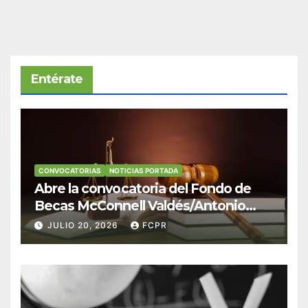
Entérate
CONVOCATORIAS
NOTICIAS PORTADA
Abre la convocatoria del Fondo de
Becas McConnell Valdés/Antonio
Escudero Viera para estudiantes de
JULIO 20, 2026
FCPR
Derecho en Puerto Rico