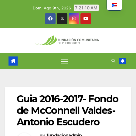
Skip
7:21:11 AM
Dom. Ago 9th, 2026
to
content
Guia 2016-2017- Fondo
de McConnell Valdes-
Antonio Escudero
By
fundacionadmin