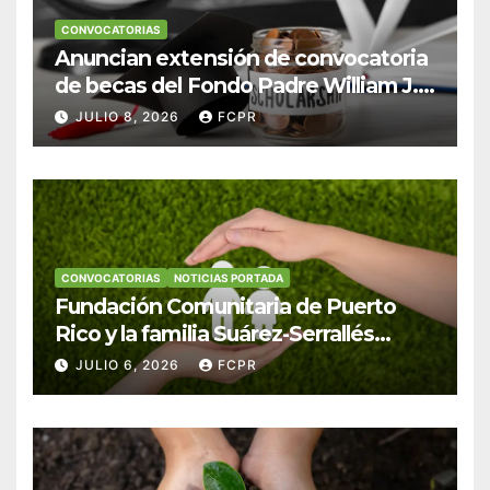
CONVOCATORIAS
Anuncian extensión de convocatoria
de becas del Fondo Padre William J.
Hendricks, SJ para estudiantes del
JULIO 8, 2026
FCPR
Colegio San Ignacio
CONVOCATORIAS
NOTICIAS PORTADA
Fundación Comunitaria de Puerto
Rico y la familia Suárez-Serrallés
anuncian convocatoria para
JULIO 6, 2026
FCPR
fortalecer hogares y albergues
infantiles