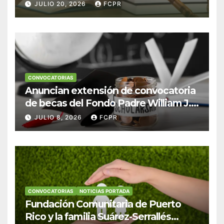
Escudero Viera para estudiantes de
JULIO 20, 2026
FCPR
Derecho en Puerto Rico
CONVOCATORIAS
Anuncian extensión de convocatoria
de becas del Fondo Padre William J.
Hendricks, SJ para estudiantes del
JULIO 8, 2026
FCPR
Colegio San Ignacio
CONVOCATORIAS
NOTICIAS PORTADA
Fundación Comunitaria de Puerto
Rico y la familia Suárez-Serrallés