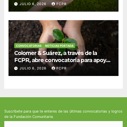
anuncian convocatoria para
JULIO 6, 2026
FCPR
fortalecer hogares y albergues
infantiles
CONVOCATORIAS
NOTICIAS PORTADA
Colomer & Suárez, a través de la
FCPR, abre convocatoria para apoyar
proyectos de seguridad alimentaria
JULIO 6, 2026
FCPR
Suscríbete para que te enteres de las últimas convocatorias y logros
de la Fundación Comunitaria.