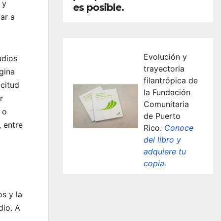
 y
es posible.
ar a
Evolución y
udios
trayectoria
gina
filantrópica de
icitud
la Fundación
r
Comunitaria
 o
de Puerto
 entre
Rico.
Conoce
del libro y
adquiere tu
copia.
s y la
dio. A