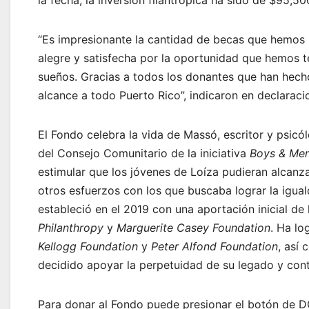
la fecha, la inversión filantrópica ha sido de $95,50
“Es impresionante la cantidad de becas que hemos 
alegre y satisfecha por la oportunidad que hemos t
sueños. Gracias a todos los donantes que han hech
alcance a todo Puerto Rico”, indicaron en declaraci
El Fondo celebra la vida de Massó, escritor y psicó
del Consejo Comunitario de la iniciativa
Boys & Men
estimular que los jóvenes de Loíza pudieran alcanz
otros esfuerzos con los que buscaba lograr la igua
estableció en el 2019 con una aportación inicial de
Philanthropy
y
Marguerite Casey Foundation
. Ha lo
Kellogg Foundation
y
Peter Alfond Foundation
, así
decidido apoyar la perpetuidad de su legado y cont
Para donar al Fondo puede presionar el botón de