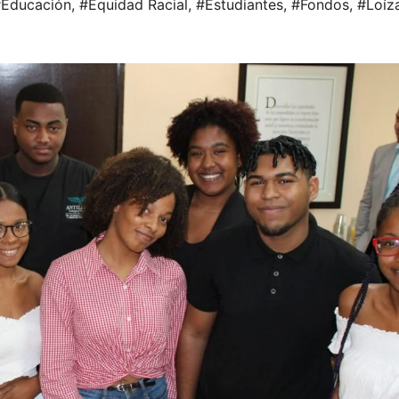
Educación
,
#Equidad Racial
,
#Estudiantes
,
#Fondos
,
#Loíz