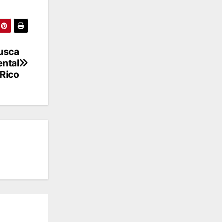
busca
ental
 Rico