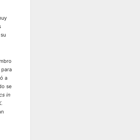
muy
s
 su
embro
 para
ió a
do se
cs in
.
an