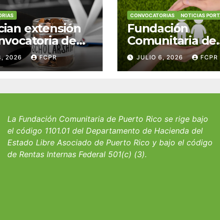
RIAS
CONVOCATORIAS
NOTICIAS POR
ian extensión
Fundación
nvocatoria de
Comunitaria de
 del Fondo
Puerto Rico y la
8, 2026
FCPR
JULIO 6, 2026
FCPR
 William J.
familia Suárez-
icks, SJ para
Serrallés anunc
iantes del
convocatoria pa
io San Ignacio
fortalecer hoga
albergues infant
La Fundación Comunitaria de Puerto Rico se rige bajo
el código 1101.01 del Departamento de Hacienda del
Estado Libre Asociado de Puerto Rico y bajo el código
de Rentas Internas Federal 501(c) (3).