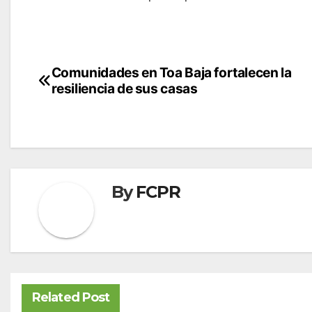
Navegación
Comunidades en Toa Baja fortalecen la
resiliencia de sus casas
de
entradas
By
FCPR
Related Post