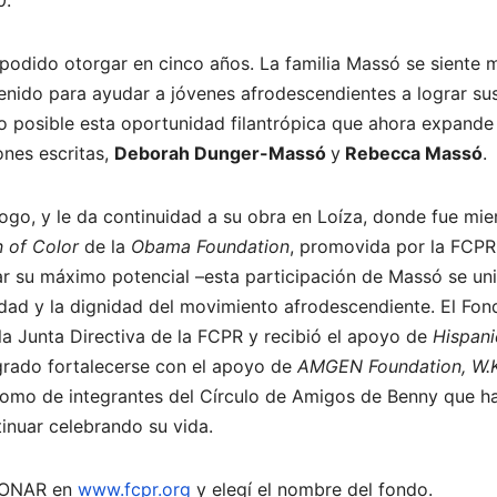
0.
podido otorgar en cinco años. La familia Massó se siente 
enido para ayudar a jóvenes afrodescendientes a lograr su
o posible esta oportunidad filantrópica que ahora expande
ones escritas,
Deborah Dunger-Massó
y
Rebecca Massó
.
logo, y le da continuidad a su obra en Loíza, donde fue mi
 of Color
de la
Obama Foundation
, promovida por la FCPR
ar su máximo potencial –esta participación de Massó se un
ldad y la dignidad del movimiento afrodescendiente. El Fon
 la Junta Directiva de la FCPR y recibió el apoyo de
Hispani
grado fortalecerse con el apoyo de
AMGEN Foundation, W.K
 como de integrantes del Círculo de Amigos de Benny que h
inuar celebrando su vida.
 DONAR en
www.fcpr.org
y elegí el nombre del fondo.