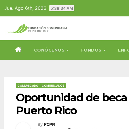
Skip
Jue. Ago 6th, 2026
5:38:36 AM
to
content
CONÓCENOS
FONDOS
ENF
COMUNICADO
COMUNICADOS
Oportunidad de beca 
Puerto Rico
By
FCPR