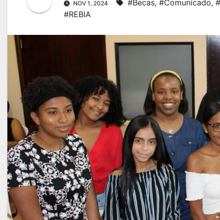
#Becas
,
#Comunicado
,
#
NOV 1, 2024
#REBIA