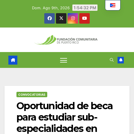
Skip
1:54:33 PM
Dom. Ago 9th, 2026
to
content
CONVOCATORIAS
Oportunidad de beca
para estudiar sub-
especialidades en