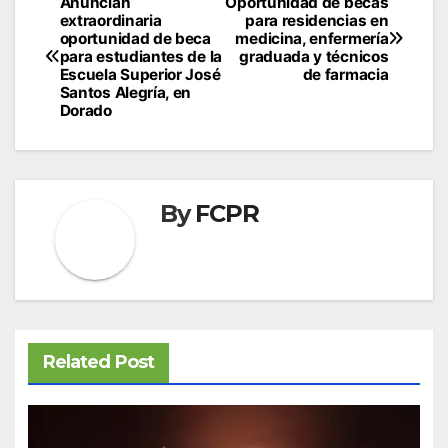
Navegación
Anuncian
Oportunidad de becas
extraordinaria
para residencias en
de
oportunidad de beca
medicina, enfermería
para estudiantes de la
graduada y técnicos
entradas
Escuela Superior José
de farmacia
Santos Alegría, en
Dorado
By
FCPR
Related Post