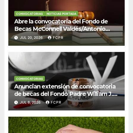
CONVOCATORIAS
NOTICIAS PORTADA
Abre la convocatoria del Fondo de
Becas McConnell Valdés/Antonio
Escudero Viera para estudiantes de
JUL 20, 2026
FCPR
Derecho en Puerto Rico
CONVOCATORIAS
Anuncian extensión de convocatoria
de becas del Fondo Padre William J.
Hendricks, SJ para estudiantes del
JUL 8, 2026
FCPR
Colegio San Ignacio