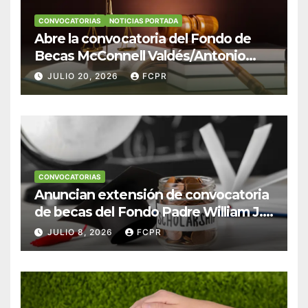
CONVOCATORIAS
NOTICIAS PORTADA
Abre la convocatoria del Fondo de
Becas McConnell Valdés/Antonio
Escudero Viera para estudiantes de
JULIO 20, 2026
FCPR
Derecho en Puerto Rico
CONVOCATORIAS
Anuncian extensión de convocatoria
de becas del Fondo Padre William J.
Hendricks, SJ para estudiantes del
JULIO 8, 2026
FCPR
Colegio San Ignacio