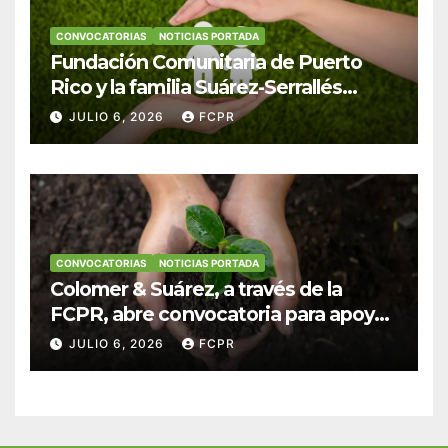
CONVOCATORIAS
NOTICIAS PORTADA
Fundación Comunitaria de Puerto
Rico y la familia Suárez-Serrallés
anuncian convocatoria para
JULIO 6, 2026
FCPR
fortalecer hogares y albergues
infantiles
CONVOCATORIAS
NOTICIAS PORTADA
Colomer & Suárez, a través de la
FCPR, abre convocatoria para apoyar
proyectos de seguridad alimentaria
JULIO 6, 2026
FCPR