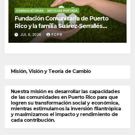
CONVOCATORIAS
NOTICIAS PORTADA
Fundación Comunitaria de Puerto
Rico y la familia Suárez-Serrallés
anuncian convocatoria para fortalecer
JUL 6, 2026
FCPR
hogares y albergues infantiles
Misión, Visión y Teoría de Cambio
Nuestra misión es desarrollar las capacidades
de las comunidades en Puerto Rico para que
logren su transformación social y económica,
mientras estimulamos la inversión filantrópica
y maximizamos el impacto y rendimiento de
cada contribución.