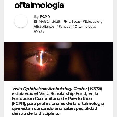
oftalmología
By
FCPR
MAR 24, 2025
#Becas
,
#Educación
,
#Estudiantes
,
#Fondos
,
#Oftalmología
,
#Vista
Vista Ophthalmic Ambulatory Center
(
VISTA
)
estableció el
Vista Scholarship Fund
, en la
Fundación Comunitaria de Puerto Rico
(FCPR), para profesionales de la oftalmología
que estén cursando una subespecialidad
dentro de la disciplina.