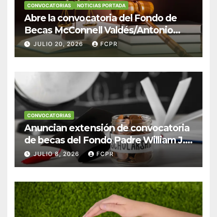
CONVOCATORIAS
NOTICIAS PORTADA
Abre la convocatoria del Fondo de
Becas McConnell Valdés/Antonio
Escudero Viera para estudiantes de
JULIO 20, 2026
FCPR
Derecho en Puerto Rico
CONVOCATORIAS
Anuncian extensión de convocatoria
de becas del Fondo Padre William J.
Hendricks, SJ para estudiantes del
JULIO 8, 2026
FCPR
Colegio San Ignacio