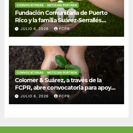
CONVOCATORIAS
NOTICIAS PORTADA
Fundación Comunitaria de Puerto
Rico y la familia Suárez-Serrallés
anuncian convocatoria para
JULIO 6, 2026
FCPR
fortalecer hogares y albergues
infantiles
CONVOCATORIAS
NOTICIAS PORTADA
Colomer & Suárez, a través de la
FCPR, abre convocatoria para apoyar
proyectos de seguridad alimentaria
JULIO 6, 2026
FCPR