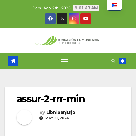
Skip
9:01:44 AM
Dom. Ago 9th, 2026
to
content
assur-2-rrr-min
By
Libni Sanjurjo
MAY 21, 2024